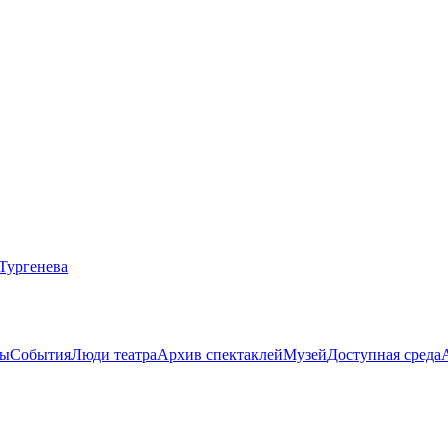
ты
События
Люди театра
Архив спектаклей
Музей
Доступная среда