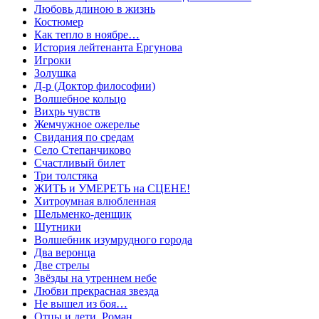
Любовь длиною в жизнь
Костюмер
Как тепло в ноябре…
История лейтенанта Ергунова
Игроки
Золушка
Д-р (Доктор философии)
Волшебное кольцо
Вихрь чувств
Жемчужное ожерелье
Свидания по средам
Село Степанчиково
Счастливый билет
Три толстяка
ЖИТЬ и УМЕРЕТЬ на СЦЕНЕ!
Хитроумная влюбленная
Шельменко-денщик
Шутники
Волшебник изумрудного города
Два веронца
Две стрелы
Звёзды на утреннем небе
Любви прекрасная звезда
Не вышел из боя…
Отцы и дети. Роман