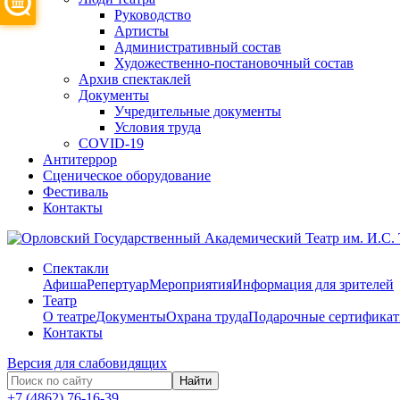
Руководство
Артисты
Административный состав
Художественно-постановочный состав
Архив спектаклей
Документы
Учредительные документы
Условия труда
COVID-19
Антитеррор
Сценическое оборудование
Фестиваль
Контакты
Спектакли
Афиша
Репертуар
Мероприятия
Информация для зрителей
Театр
О театре
Документы
Охрана труда
Подарочные сертифика
Контакты
Версия для слабовидящих
Найти
+7 (4862) 76-16-39