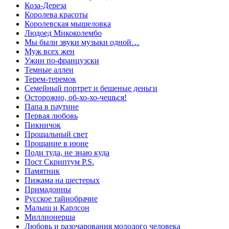
Коза-Дереза
Королева красоты
Королевская мышеловка
Людоед Микоколембо
Мы были звуки музыки одной…
Муж всех жен
Ужин по-французски
Темные аллеи
Терем-теремок
Семейный портрет и бешеные деньги
Осторожно, об-хо-хо-чешься!
Папа в паутине
Первая любовь
Пикничок
Прощальный свет
Прощание в июне
Поди туда, не знаю куда
Пост Скриптум P.S.
Памятник
Пижама на шестерых
Примадонны
Русское тайнобрачие
Малыш и Карлсон
Миллионерша
Любовь и разочарования молодого человека