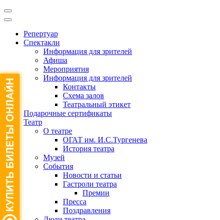
Репертуар
Спектакли
Информация для зрителей
Афиша
Мероприятия
Информация для зрителей
Контакты
Схема залов
Театральный этикет
Подарочные сертификаты
Театр
О театре
ОГАТ им. И.С.Тургенева
История театра
Музей
События
Новости и статьи
Гастроли театра
Премии
Пресса
Поздравления
Люди театра