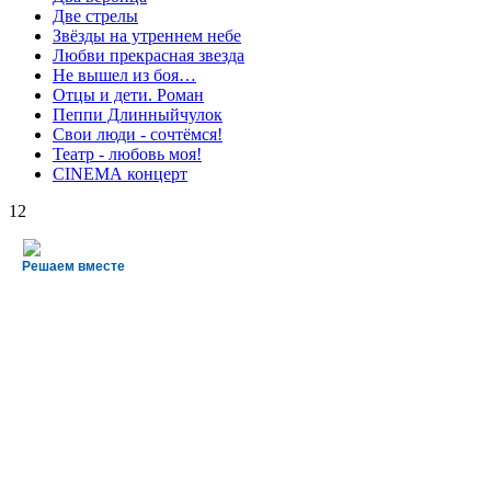
Две стрелы
Звёзды на утреннем небе
Любви прекрасная звезда
Не вышел из боя…
Отцы и дети. Роман
Пеппи Длинныйчулок
Свои люди - сочтёмся!
Театр - любовь моя!
СINЕМА концерт
12
Решаем вместе