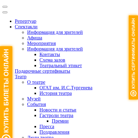
Репертуар
Спектакли
Информация для зрителей
Афиша
Мероприятия
Информация для зрителей
Контакты
Схема залов
Театральный этикет
Подарочные сертификаты
Театр
О театре
ОГАТ им. И.С.Тургенева
История театра
Музей
События
Новости и статьи
Гастроли театра
Премии
Пресса
Поздравления
Люди театра