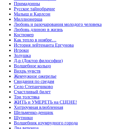
Примадонны
Русское тайнобрачие
Малыш и Карлсон
Миллионерша
Любовь и разочарования молодого человека
Любовь длиною в жизнь
Костюмер
Как тепло в ноябре…
История лейтенанта Ергунова
Игроки
Золушка
Д-р (Доктор философии)
Волшебное кольцо
Вихрь чувств
Жемчужное ожерелье
Свидания по средам
Село Степанчиково
Счастливый билет
Три толстяка
ЖИТЬ и УМЕРЕТЬ на СЦЕНЕ!
Хитроумная влюбленная
Шельменко-денщик
Шутники
Волшебник изумрудного города
Два веронца