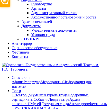
Руководство
Артисты
Административный состав
Художественно-постановочный состав
Архив спектаклей
Документы
Учредительные документы
Условия труда
COVID-19
Антитеррор
Сценическое оборудование
Фестиваль
Контакты
Спектакли
Афиша
Репертуар
Мероприятия
Информация для
зрителей
Театр
О театре
Документы
Охрана труда
Подарочные
сертификаты
События
Люди театра
Архив
спектаклей
Музей
Доступная среда
Антитеррор
Фестиваль
​ «РУССКАЯ КЛАССИКА»