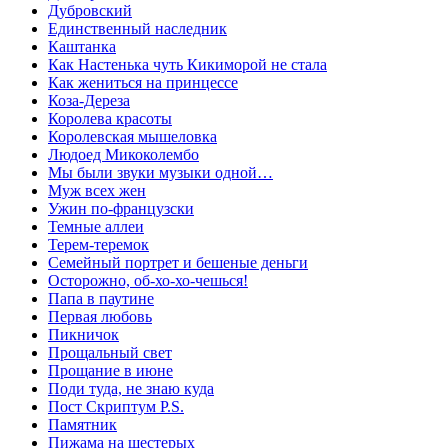
Дубровский
Единственный наследник
Каштанка
Как Настенька чуть Кикиморой не стала
Как жениться на принцессе
Коза-Дереза
Королева красоты
Королевская мышеловка
Людоед Микоколембо
Мы были звуки музыки одной…
Муж всех жен
Ужин по-французски
Темные аллеи
Терем-теремок
Семейный портрет и бешеные деньги
Осторожно, об-хо-хо-чешься!
Папа в паутине
Первая любовь
Пикничок
Прощальный свет
Прощание в июне
Поди туда, не знаю куда
Пост Скриптум P.S.
Памятник
Пижама на шестерых