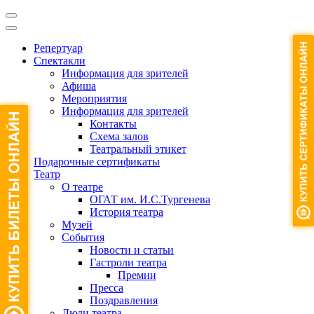
Репертуар
Спектакли
Информация для зрителей
Афиша
Мероприятия
Информация для зрителей
Контакты
Схема залов
Театральный этикет
Подарочные сертификаты
Театр
О театре
ОГАТ им. И.С.Тургенева
История театра
Музей
События
Новости и статьи
Гастроли театра
Премии
Пресса
Поздравления
Люди театра