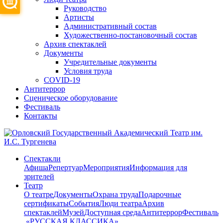
Руководство
Артисты
Административный состав
Художественно-постановочный состав
Архив спектаклей
Документы
Учредительные документы
Условия труда
COVID-19
Антитеррор
Сценическое оборудование
Фестиваль
Контакты
Спектакли
Афиша
Репертуар
Мероприятия
Информация для
зрителей
Театр
О театре
Документы
Охрана труда
Подарочные
сертификаты
События
Люди театра
Архив
спектаклей
Музей
Доступная среда
Антитеррор
Фестиваль
​ «РУССКАЯ КЛАССИКА»