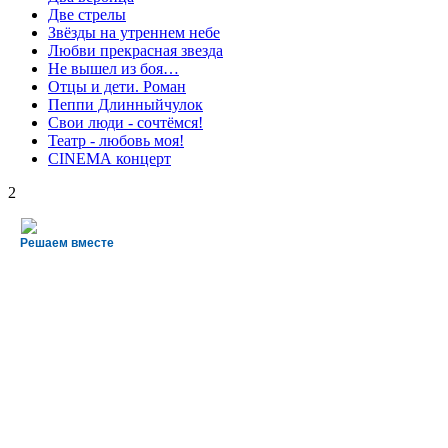
Две стрелы
Звёзды на утреннем небе
Любви прекрасная звезда
Не вышел из боя…
Отцы и дети. Роман
Пеппи Длинныйчулок
Свои люди - сочтёмся!
Театр - любовь моя!
СINЕМА концерт
2
Решаем вместе