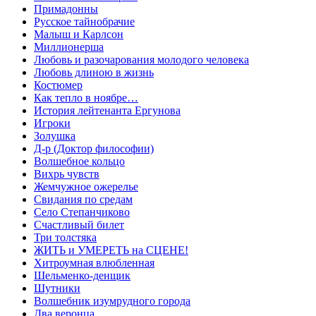
Примадонны
Русское тайнобрачие
Малыш и Карлсон
Миллионерша
Любовь и разочарования молодого человека
Любовь длиною в жизнь
Костюмер
Как тепло в ноябре…
История лейтенанта Ергунова
Игроки
Золушка
Д-р (Доктор философии)
Волшебное кольцо
Вихрь чувств
Жемчужное ожерелье
Свидания по средам
Село Степанчиково
Счастливый билет
Три толстяка
ЖИТЬ и УМЕРЕТЬ на СЦЕНЕ!
Хитроумная влюбленная
Шельменко-денщик
Шутники
Волшебник изумрудного города
Два веронца