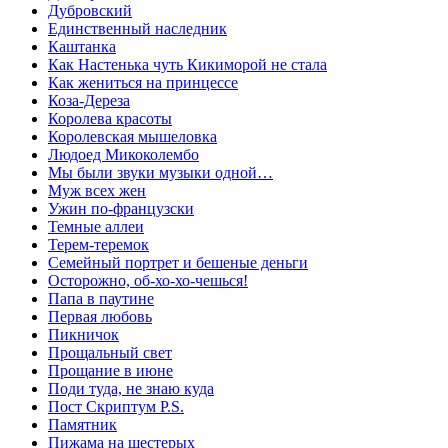
Дубровский
Единственный наследник
Каштанка
Как Настенька чуть Кикиморой не стала
Как жениться на принцессе
Коза-Дереза
Королева красоты
Королевская мышеловка
Людоед Микоколембо
Мы были звуки музыки одной…
Муж всех жен
Ужин по-французски
Темные аллеи
Терем-теремок
Семейный портрет и бешеные деньги
Осторожно, об-хо-хо-чешься!
Папа в паутине
Первая любовь
Пикничок
Прощальный свет
Прощание в июне
Поди туда, не знаю куда
Пост Скриптум P.S.
Памятник
Пижама на шестерых