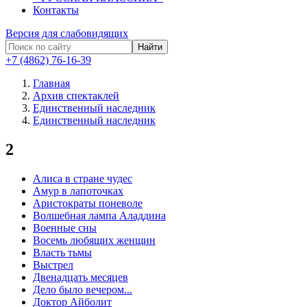
Контакты
Версия для слабовидящих
Найти
+7 (4862) 76-16-39
Главная
Архив спектаклей
Единственный наследник
Единственный наследник
2
Алиса в стране чудес
Амур в лапоточках
Аристократы поневоле
Волшебная лампа Аладдина
Военные сны
Восемь любящих женщин
Власть тьмы
Выстрел
Двенадцать месяцев
Дело было вечером...
Доктор Айболит