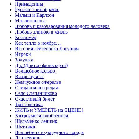
Примадонны
Русское тайнобрачие
Малыш и Карлсон
Миллионерша
Любовь и разочарования молодого человека
Любовь длиною в жизнь
Костюмер
Как тепло в ноябре…
История лейтенанта Ергунова
Игроки
Золушка
Д-р (Доктор философии)
Волшебное кольцо
Вихрь чувств
Жемчужное ожерелье
Свидания по средам
Село Степанчиково
Счастливый билет
Три толстяка
ЖИТЬ и УМЕРЕТЬ на СЦЕНЕ!
Хитроумная влюбленная
Шельменко-денщик
Шутники
Волшебник изумрудного города
Два веронца