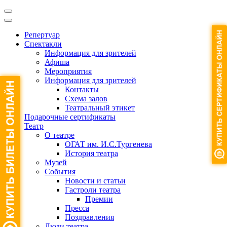
Репертуар
Спектакли
Информация для зрителей
Афиша
Мероприятия
Информация для зрителей
Контакты
Схема залов
Театральный этикет
Подарочные сертификаты
Театр
О театре
ОГАТ им. И.С.Тургенева
История театра
Музей
События
Новости и статьи
Гастроли театра
Премии
Пресса
Поздравления
Люди театра