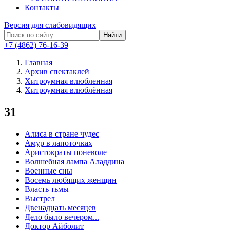
Контакты
Версия для слабовидящих
Найти
+7 (4862) 76-16-39
Главная
Архив спектаклей
Хитроумная влюбленная
Хитроумная влюблённая
31
Алиса в стране чудес
Амур в лапоточках
Аристократы поневоле
Волшебная лампа Аладдина
Военные сны
Восемь любящих женщин
Власть тьмы
Выстрел
Двенадцать месяцев
Дело было вечером...
Доктор Айболит