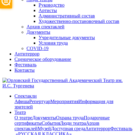
Руководство
Артисты
Административный состав
Художественно-постановочный состав
Архив спектаклей
Документы
Учредительные документы
Условия труда
COVID-19
Антитеррор
Сценическое оборудование
Фестиваль
Контакты
Спектакли
Афиша
Репертуар
Мероприятия
Информация для
зрителей
Театр
О театре
Документы
Охрана труда
Подарочные
сертификаты
События
Люди театра
Архив
спектаклей
Музей
Доступная среда
Антитеррор
Фестиваль
​ «РУССКАЯ КЛАССИКА»