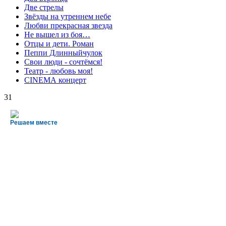
Две стрелы
Звёзды на утреннем небе
Любви прекрасная звезда
Не вышел из боя…
Отцы и дети. Роман
Пеппи Длинныйчулок
Свои люди - сочтёмся!
Театр - любовь моя!
СINЕМА концерт
31
Решаем вместе