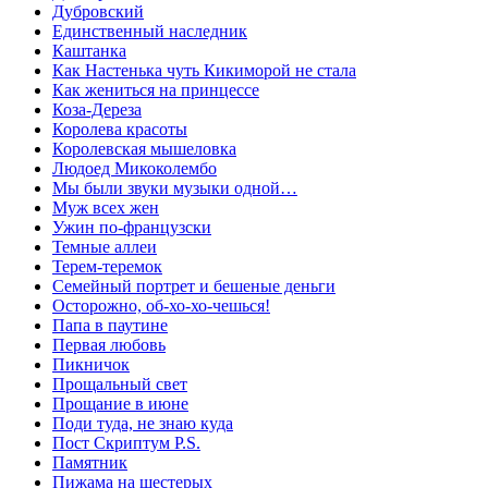
Дубровский
Единственный наследник
Каштанка
Как Настенька чуть Кикиморой не стала
Как жениться на принцессе
Коза-Дереза
Королева красоты
Королевская мышеловка
Людоед Микоколембо
Мы были звуки музыки одной…
Муж всех жен
Ужин по-французски
Темные аллеи
Терем-теремок
Семейный портрет и бешеные деньги
Осторожно, об-хо-хо-чешься!
Папа в паутине
Первая любовь
Пикничок
Прощальный свет
Прощание в июне
Поди туда, не знаю куда
Пост Скриптум P.S.
Памятник
Пижама на шестерых