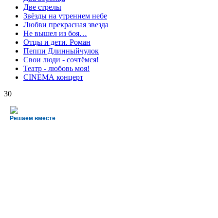
Две стрелы
Звёзды на утреннем небе
Любви прекрасная звезда
Не вышел из боя…
Отцы и дети. Роман
Пеппи Длинныйчулок
Свои люди - сочтёмся!
Театр - любовь моя!
СINЕМА концерт
30
Решаем вместе