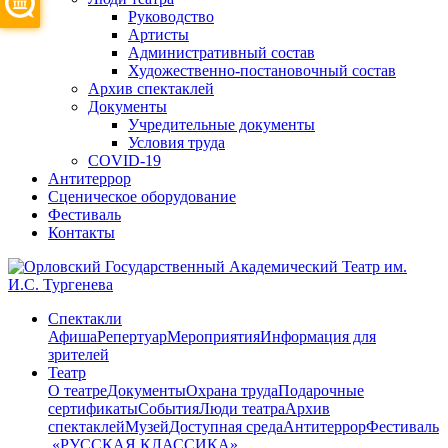
Руководство
Артисты
Административный состав
Художественно-постановочный состав
Архив спектаклей
Документы
Учредительные документы
Условия труда
COVID-19
Антитеррор
Сценическое оборудование
Фестиваль
Контакты
Спектакли
Афиша
Репертуар
Мероприятия
Информация для
зрителей
Театр
О театре
Документы
Охрана труда
Подарочные
сертификаты
События
Люди театра
Архив
спектаклей
Музей
Доступная среда
Антитеррор
Фестиваль
​ «РУССКАЯ КЛАССИКА»