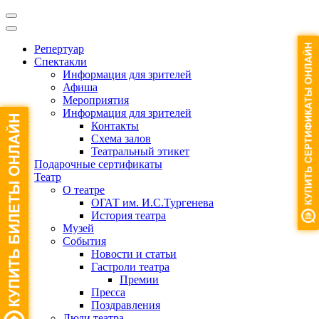
Репертуар
Спектакли
Информация для зрителей
Афиша
Мероприятия
Информация для зрителей
Контакты
Схема залов
Театральный этикет
Подарочные сертификаты
Театр
О театре
ОГАТ им. И.С.Тургенева
История театра
Музей
События
Новости и статьи
Гастроли театра
Премии
Пресса
Поздравления
Люди театра