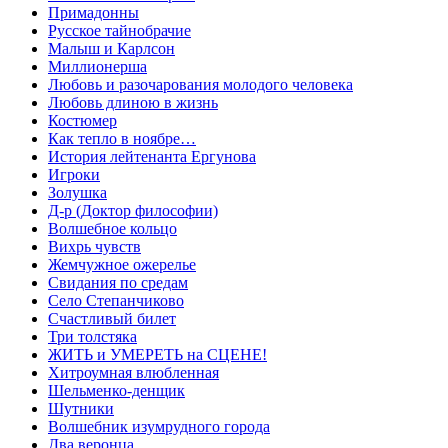
Примадонны
Русское тайнобрачие
Малыш и Карлсон
Миллионерша
Любовь и разочарования молодого человека
Любовь длиною в жизнь
Костюмер
Как тепло в ноябре…
История лейтенанта Ергунова
Игроки
Золушка
Д-р (Доктор философии)
Волшебное кольцо
Вихрь чувств
Жемчужное ожерелье
Свидания по средам
Село Степанчиково
Счастливый билет
Три толстяка
ЖИТЬ и УМЕРЕТЬ на СЦЕНЕ!
Хитроумная влюбленная
Шельменко-денщик
Шутники
Волшебник изумрудного города
Два веронца