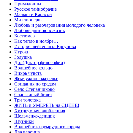
Примадонны
Русское тайнобрачие
Малыш и Карлсон
Миллионерша
Любовь и разочарования молодого человека
Любовь длиною в жизнь
Костюмер
Как тепло в ноябре…
История лейтенанта Ергунова
Игроки
Золушка
Д-р (Доктор философии)
Волшебное кольцо
Вихрь чувств
Жемчужное ожерелье
Свидания по средам
Село Степанчиково
Счастливый билет
Три толстяка
ЖИТЬ и УМЕРЕТЬ на СЦЕНЕ!
Хитроумная влюбленная
Шельменко-денщик
Шутники
Волшебник изумрудного города
Два веронца