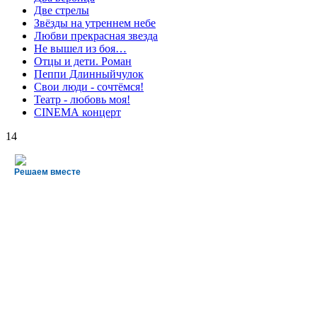
Две стрелы
Звёзды на утреннем небе
Любви прекрасная звезда
Не вышел из боя…
Отцы и дети. Роман
Пеппи Длинныйчулок
Свои люди - сочтёмся!
Театр - любовь моя!
СINЕМА концерт
14
Решаем вместе