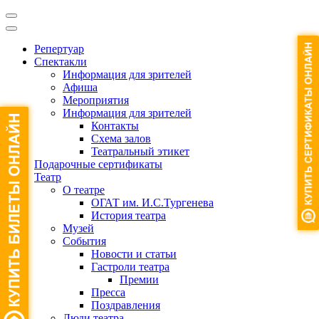
Репертуар
Спектакли
Информация для зрителей
Афиша
Мероприятия
Информация для зрителей
Контакты
Схема залов
Театральный этикет
Подарочные сертификаты
Театр
О театре
ОГАТ им. И.С.Тургенева
История театра
Музей
События
Новости и статьи
Гастроли театра
Премии
Пресса
Поздравления
Люди театра