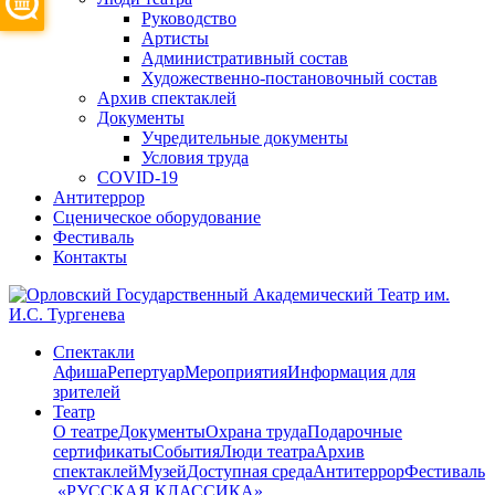
Руководство
Артисты
Административный состав
Художественно-постановочный состав
Архив спектаклей
Документы
Учредительные документы
Условия труда
COVID-19
Антитеррор
Сценическое оборудование
Фестиваль
Контакты
Спектакли
Афиша
Репертуар
Мероприятия
Информация для
зрителей
Театр
О театре
Документы
Охрана труда
Подарочные
сертификаты
События
Люди театра
Архив
спектаклей
Музей
Доступная среда
Антитеррор
Фестиваль
​ «РУССКАЯ КЛАССИКА»