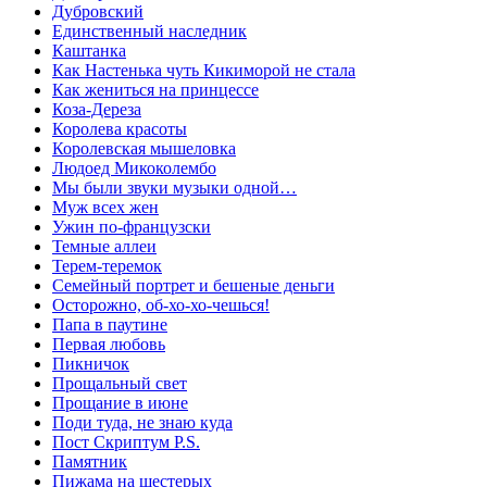
Дубровский
Единственный наследник
Каштанка
Как Настенька чуть Кикиморой не стала
Как жениться на принцессе
Коза-Дереза
Королева красоты
Королевская мышеловка
Людоед Микоколембо
Мы были звуки музыки одной…
Муж всех жен
Ужин по-французски
Темные аллеи
Терем-теремок
Семейный портрет и бешеные деньги
Осторожно, об-хо-хо-чешься!
Папа в паутине
Первая любовь
Пикничок
Прощальный свет
Прощание в июне
Поди туда, не знаю куда
Пост Скриптум P.S.
Памятник
Пижама на шестерых