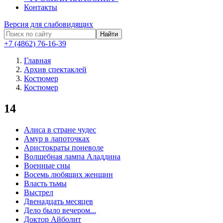
Контакты
Версия для слабовидящих
Найти
+7 (4862) 76-16-39
Главная
Архив спектаклей
Костюмер
Костюмер
14
Алиса в стране чудес
Амур в лапоточках
Аристократы поневоле
Волшебная лампа Аладдина
Военные сны
Восемь любящих женщин
Власть тьмы
Выстрел
Двенадцать месяцев
Дело было вечером...
Доктор Айболит