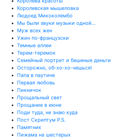
Королева красоты
Королевская мышеловка
Людоед Микоколембо
Мы были звуки музыки одной…
Муж всех жен
Ужин по-французски
Темные аллеи
Терем-теремок
Семейный портрет и бешеные деньги
Осторожно, об-хо-хо-чешься!
Папа в паутине
Первая любовь
Пикничок
Прощальный свет
Прощание в июне
Поди туда, не знаю куда
Пост Скриптум P.S.
Памятник
Пижама на шестерых