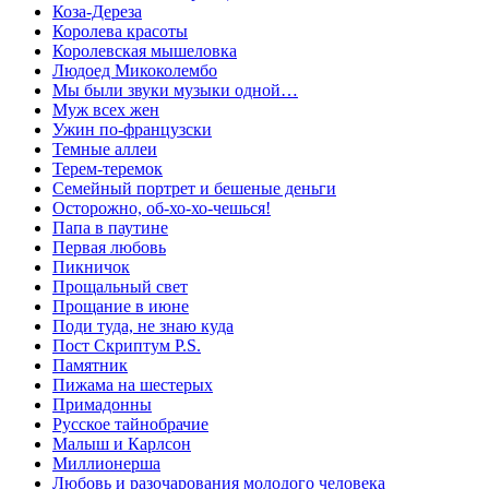
Коза-Дереза
Королева красоты
Королевская мышеловка
Людоед Микоколембо
Мы были звуки музыки одной…
Муж всех жен
Ужин по-французски
Темные аллеи
Терем-теремок
Семейный портрет и бешеные деньги
Осторожно, об-хо-хо-чешься!
Папа в паутине
Первая любовь
Пикничок
Прощальный свет
Прощание в июне
Поди туда, не знаю куда
Пост Скриптум P.S.
Памятник
Пижама на шестерых
Примадонны
Русское тайнобрачие
Малыш и Карлсон
Миллионерша
Любовь и разочарования молодого человека