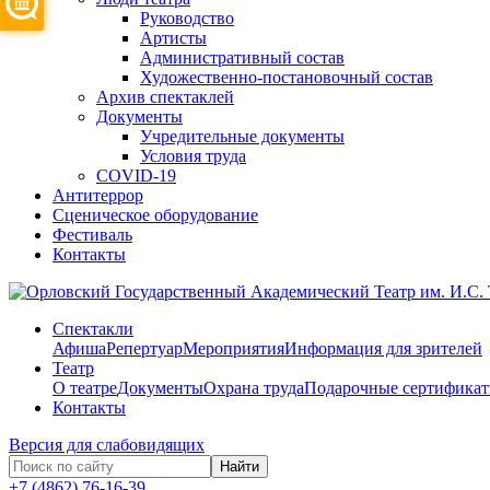
Руководство
Артисты
Административный состав
Художественно-постановочный состав
Архив спектаклей
Документы
Учредительные документы
Условия труда
COVID-19
Антитеррор
Сценическое оборудование
Фестиваль
Контакты
Спектакли
Афиша
Репертуар
Мероприятия
Информация для зрителей
Театр
О театре
Документы
Охрана труда
Подарочные сертифика
Контакты
Версия для слабовидящих
Найти
+7 (4862) 76-16-39