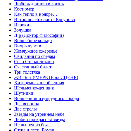
Любовь длиною в жизнь
Костюмер
Как тепло в ноябре…
История лейтенанта Ергунова
Игроки
Золушка
Д-р (Доктор философии)
Волшебное кольцо
Вихрь чувств
Жемчужное ожерелье
Свидания по средам
Село Степанчиково
Счастливый билет
Три толстяка
ЖИТЬ и УМЕРЕТЬ на СЦЕНЕ!
Хитроумная влюбленная
Шельменко-денщик
Шутники
Волшебник изумрудного города
Два веронца
Две стрелы
Звёзды на утреннем небе
Любви прекрасная звезда
Не вышел из боя…
Отцы и дети. Роман