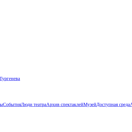
ты
События
Люди театра
Архив спектаклей
Музей
Доступная среда