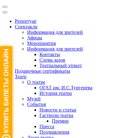
Репертуар
Спектакли
Информация для зрителей
Афиша
Мероприятия
Информация для зрителей
Контакты
Схема залов
Театральный этикет
Подарочные сертификаты
Театр
О театре
ОГАТ им. И.С.Тургенева
История театра
Музей
События
Новости и статьи
Гастроли театра
Премии
Пресса
Поздравления
Люди театра