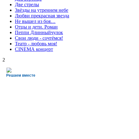
Две стрелы
Звёзды на утреннем небе
Любви прекрасная звезда
Не вышел из боя…
Отцы и дети. Роман
Пеппи Длинныйчулок
Свои люди - сочтёмся!
Театр - любовь моя!
СINЕМА концерт
2
Решаем вместе