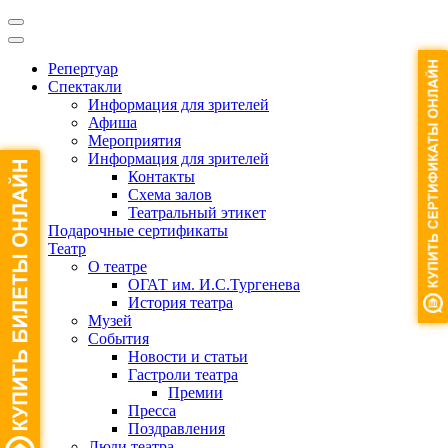
Репертуар
Спектакли
Информация для зрителей
Афиша
Мероприятия
Информация для зрителей
Контакты
Схема залов
Театральный этикет
Подарочные сертификаты
Театр
О театре
ОГАТ им. И.С.Тургенева
История театра
Музей
События
Новости и статьи
Гастроли театра
Премии
Пресса
Поздравления
Люди театра