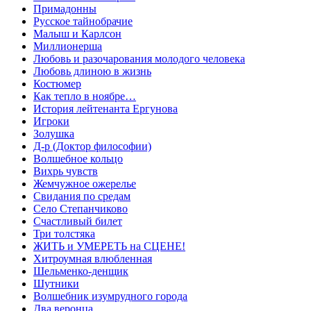
Примадонны
Русское тайнобрачие
Малыш и Карлсон
Миллионерша
Любовь и разочарования молодого человека
Любовь длиною в жизнь
Костюмер
Как тепло в ноябре…
История лейтенанта Ергунова
Игроки
Золушка
Д-р (Доктор философии)
Волшебное кольцо
Вихрь чувств
Жемчужное ожерелье
Свидания по средам
Село Степанчиково
Счастливый билет
Три толстяка
ЖИТЬ и УМЕРЕТЬ на СЦЕНЕ!
Хитроумная влюбленная
Шельменко-денщик
Шутники
Волшебник изумрудного города
Два веронца