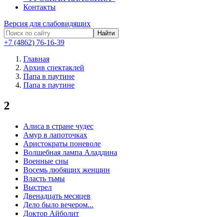
Контакты
Версия для слабовидящих
Найти
+7 (4862) 76-16-39
Главная
Архив спектаклей
Папа в паутине
Папа в паутине
2
Алиса в стране чудес
Амур в лапоточках
Аристократы поневоле
Волшебная лампа Аладдина
Военные сны
Восемь любящих женщин
Власть тьмы
Выстрел
Двенадцать месяцев
Дело было вечером...
Доктор Айболит