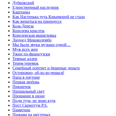
Дубровский
Единственный наследник
Каштанка
Как Настенька чуть Кикиморой не стала
Как жениться на принцессе
Коза-Дереза
Королева красоты
Королевская мышеловка
Людоед Микоколембо
Мы были звуки музыки одной…
Муж всех жен
Ужин по-французски
Темные аллеи
Терем-теремок
Семейный портрет и бешеные деньги
Осторожно, об-хо-хо-чешься!
Папа в паутине
Первая любовь
Пикничок
Прощальный свет
Прощание в июне
Поди туда, не знаю куда
Пост Скриптум P.S.
Памятник
Пижама на шестерых