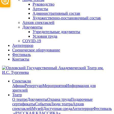
Руководство
Артисты
Административный состав
Художественно-постановочный состав
Архив спектаклей
Документы
Учредительные документы
Условия труда
COVID-19
Антитеррор
Сценическое оборудование
Фестиваль
Контакты
Спектакли
Афиша
Репертуар
Мероприятия
Информация для
зрителей
Театр
О театре
Документы
Охрана труда
Подарочные
сертификаты
События
Люди театра
Архив
спектаклей
Музей
Доступная среда
Антитеррор
Фестиваль
​ «РУССКАЯ КЛАССИКА»