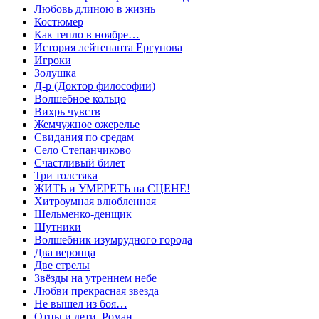
Любовь длиною в жизнь
Костюмер
Как тепло в ноябре…
История лейтенанта Ергунова
Игроки
Золушка
Д-р (Доктор философии)
Волшебное кольцо
Вихрь чувств
Жемчужное ожерелье
Свидания по средам
Село Степанчиково
Счастливый билет
Три толстяка
ЖИТЬ и УМЕРЕТЬ на СЦЕНЕ!
Хитроумная влюбленная
Шельменко-денщик
Шутники
Волшебник изумрудного города
Два веронца
Две стрелы
Звёзды на утреннем небе
Любви прекрасная звезда
Не вышел из боя…
Отцы и дети. Роман