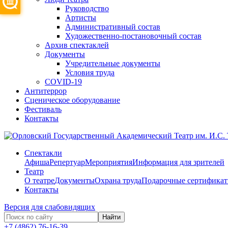
Руководство
Артисты
Административный состав
Художественно-постановочный состав
Архив спектаклей
Документы
Учредительные документы
Условия труда
COVID-19
Антитеррор
Сценическое оборудование
Фестиваль
Контакты
Спектакли
Афиша
Репертуар
Мероприятия
Информация для зрителей
Театр
О театре
Документы
Охрана труда
Подарочные сертифика
Контакты
Версия для слабовидящих
Найти
+7 (4862) 76-16-39