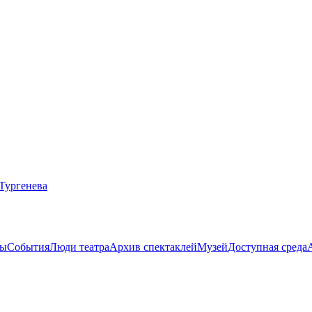
ты
События
Люди театра
Архив спектаклей
Музей
Доступная среда