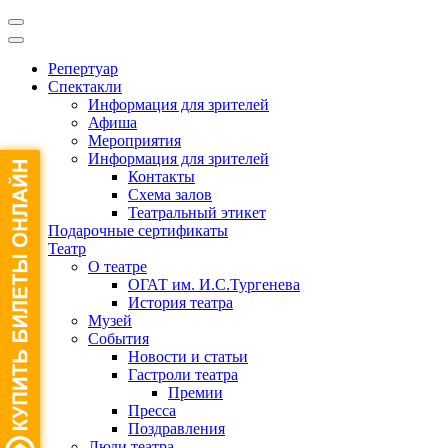
Репертуар
Спектакли
Информация для зрителей
Афиша
Мероприятия
Информация для зрителей
Контакты
Схема залов
Театральный этикет
Подарочные сертификаты
Театр
О театре
ОГАТ им. И.С.Тургенева
История театра
Музей
События
Новости и статьи
Гастроли театра
Премии
Пресса
Поздравления
Люди театра