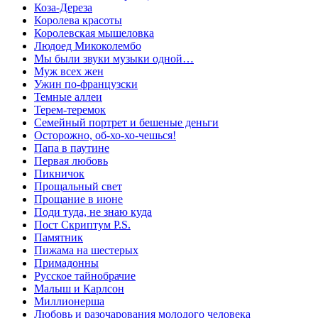
Коза-Дереза
Королева красоты
Королевская мышеловка
Людоед Микоколембо
Мы были звуки музыки одной…
Муж всех жен
Ужин по-французски
Темные аллеи
Терем-теремок
Семейный портрет и бешеные деньги
Осторожно, об-хо-хо-чешься!
Папа в паутине
Первая любовь
Пикничок
Прощальный свет
Прощание в июне
Поди туда, не знаю куда
Пост Скриптум P.S.
Памятник
Пижама на шестерых
Примадонны
Русское тайнобрачие
Малыш и Карлсон
Миллионерша
Любовь и разочарования молодого человека