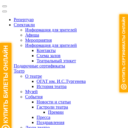
Репертуар
Спектакли
Информация для зрителей
Афиша
Мероприятия
Информация для зрителей
Контакты
Схема залов
Театральный этикет
Подарочные сертификаты
Театр
О театре
ОГАТ им. И.С.Тургенева
История театра
Музей
События
Новости и статьи
Гастроли театра
Премии
Пресса
Поздравления
Люди театра