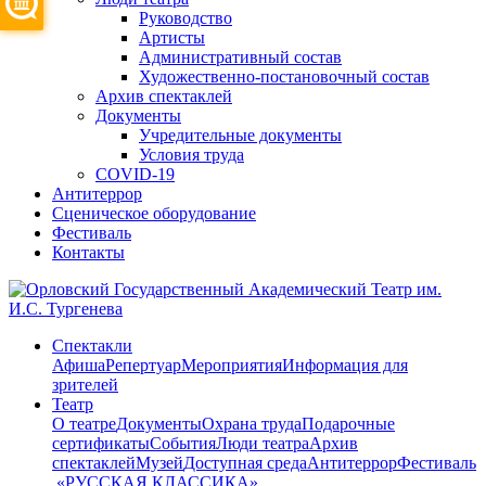
Руководство
Артисты
Административный состав
Художественно-постановочный состав
Архив спектаклей
Документы
Учредительные документы
Условия труда
COVID-19
Антитеррор
Сценическое оборудование
Фестиваль
Контакты
Спектакли
Афиша
Репертуар
Мероприятия
Информация для
зрителей
Театр
О театре
Документы
Охрана труда
Подарочные
сертификаты
События
Люди театра
Архив
спектаклей
Музей
Доступная среда
Антитеррор
Фестиваль
​ «РУССКАЯ КЛАССИКА»