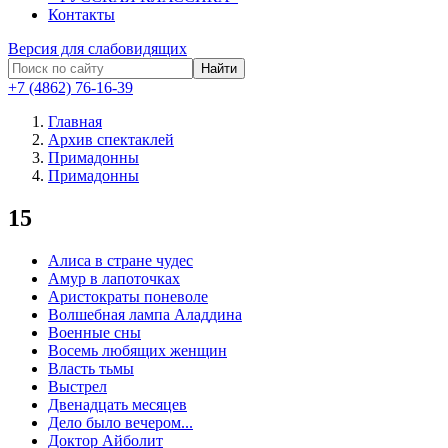
Контакты
Версия для слабовидящих
Найти
+7 (4862) 76-16-39
Главная
Архив спектаклей
Примадонны
Примадонны
15
Алиса в стране чудес
Амур в лапоточках
Аристократы поневоле
Волшебная лампа Аладдина
Военные сны
Восемь любящих женщин
Власть тьмы
Выстрел
Двенадцать месяцев
Дело было вечером...
Доктор Айболит