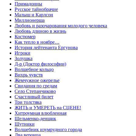
Примадонны
Русское тайнобрачие
Малыш и Карлсон
Миллионерша
Любовь и разочарования молодого человека
Любовь длиною в жизнь
Костюмер
Как тепло в ноябре…
История лейтенанта Ергунова
Игроки
Золушка
Д-р (Доктор философии)
Волшебное кольцо
Вихрь чувств
Жемчужное ожерелье
Свидания по средам
Село Степанчиково
Счастливый билет
Три толстяка
ЖИТЬ и УМЕРЕТЬ на СЦЕНЕ!
Хитроумная влюбленная
Шельменко-денщик
Шутники
Волшебник изумрудного города
Два веронца