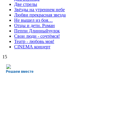
Две стрелы
Звёзды на утреннем небе
Любви прекрасная звезда
Не вышел из боя…
Отцы и дети. Роман
Пеппи Длинныйчулок
Свои люди - сочтёмся!
Театр - любовь моя!
СINЕМА концерт
15
Решаем вместе