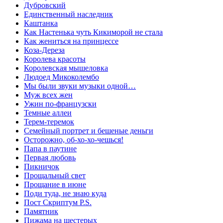
Дубровский
Единственный наследник
Каштанка
Как Настенька чуть Кикиморой не стала
Как жениться на принцессе
Коза-Дереза
Королева красоты
Королевская мышеловка
Людоед Микоколембо
Мы были звуки музыки одной…
Муж всех жен
Ужин по-французски
Темные аллеи
Терем-теремок
Семейный портрет и бешеные деньги
Осторожно, об-хо-хо-чешься!
Папа в паутине
Первая любовь
Пикничок
Прощальный свет
Прощание в июне
Поди туда, не знаю куда
Пост Скриптум P.S.
Памятник
Пижама на шестерых