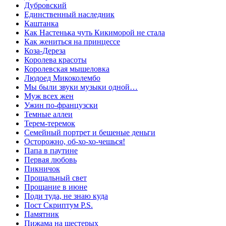
Дубровский
Единственный наследник
Каштанка
Как Настенька чуть Кикиморой не стала
Как жениться на принцессе
Коза-Дереза
Королева красоты
Королевская мышеловка
Людоед Микоколембо
Мы были звуки музыки одной…
Муж всех жен
Ужин по-французски
Темные аллеи
Терем-теремок
Семейный портрет и бешеные деньги
Осторожно, об-хо-хо-чешься!
Папа в паутине
Первая любовь
Пикничок
Прощальный свет
Прощание в июне
Поди туда, не знаю куда
Пост Скриптум P.S.
Памятник
Пижама на шестерых