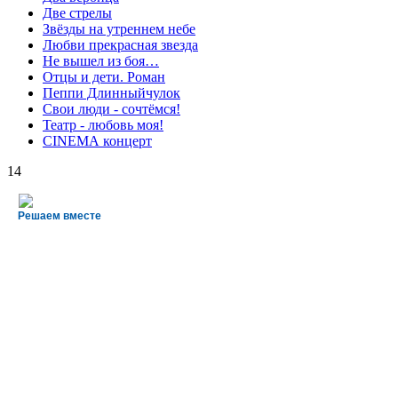
Две стрелы
Звёзды на утреннем небе
Любви прекрасная звезда
Не вышел из боя…
Отцы и дети. Роман
Пеппи Длинныйчулок
Свои люди - сочтёмся!
Театр - любовь моя!
СINЕМА концерт
14
Решаем вместе