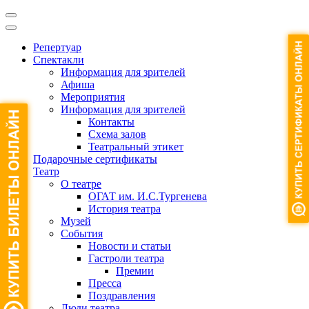
Репертуар
Спектакли
Информация для зрителей
Афиша
Мероприятия
Информация для зрителей
Контакты
Схема залов
Театральный этикет
Подарочные сертификаты
Театр
О театре
ОГАТ им. И.С.Тургенева
История театра
Музей
События
Новости и статьи
Гастроли театра
Премии
Пресса
Поздравления
Люди театра