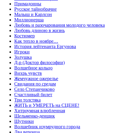
Примадонны
Русское тайнобрачие
Малыш и Карлсон
Миллионерша
Любовь и разочарования молодого человека
Любовь длиною в жизнь
Костюмер
Как тепло в ноябре…
История лейтенанта Ергунова
Игроки
Золушка
Д-р (Доктор философии)
Волшебное кольцо
Вихрь чувств
Жемчужное ожерелье
Свидания по средам
Село Степанчиково
Счастливый билет
Три толстяка
ЖИТЬ и УМЕРЕТЬ на СЦЕНЕ!
Хитроумная влюбленная
Шельменко-денщик
Шутники
Волшебник изумрудного города
Два веронца