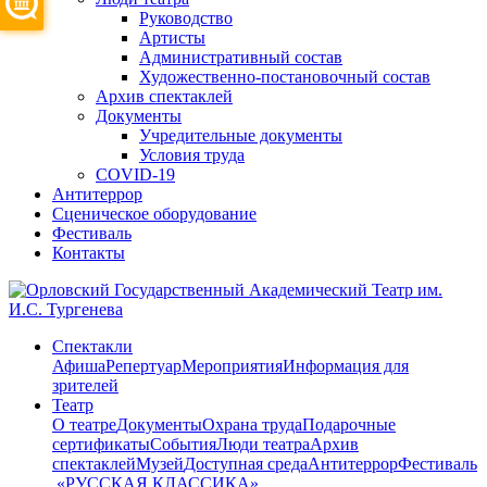
Руководство
Артисты
Административный состав
Художественно-постановочный состав
Архив спектаклей
Документы
Учредительные документы
Условия труда
COVID-19
Антитеррор
Сценическое оборудование
Фестиваль
Контакты
Спектакли
Афиша
Репертуар
Мероприятия
Информация для
зрителей
Театр
О театре
Документы
Охрана труда
Подарочные
сертификаты
События
Люди театра
Архив
спектаклей
Музей
Доступная среда
Антитеррор
Фестиваль
​ «РУССКАЯ КЛАССИКА»