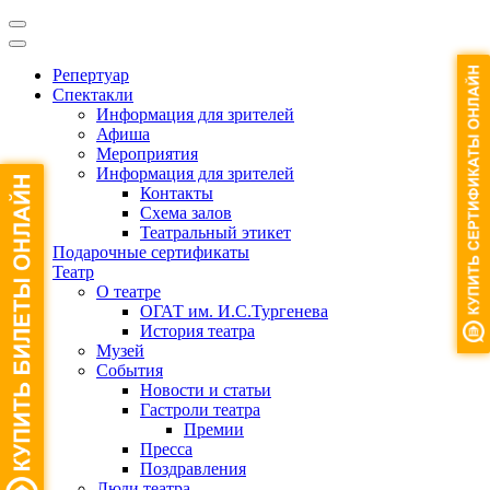
Репертуар
Спектакли
Информация для зрителей
Афиша
Мероприятия
Информация для зрителей
Контакты
Схема залов
Театральный этикет
Подарочные сертификаты
Театр
О театре
ОГАТ им. И.С.Тургенева
История театра
Музей
События
Новости и статьи
Гастроли театра
Премии
Пресса
Поздравления
Люди театра