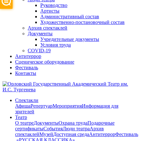
Руководство
Артисты
Административный состав
Художественно-постановочный состав
Архив спектаклей
Документы
Учредительные документы
Условия труда
COVID-19
Антитеррор
Сценическое оборудование
Фестиваль
Контакты
Спектакли
Афиша
Репертуар
Мероприятия
Информация для
зрителей
Театр
О театре
Документы
Охрана труда
Подарочные
сертификаты
События
Люди театра
Архив
спектаклей
Музей
Доступная среда
Антитеррор
Фестиваль
​ «РУССКАЯ КЛАССИКА»