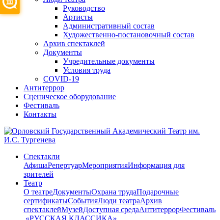
Руководство
Артисты
Административный состав
Художественно-постановочный состав
Архив спектаклей
Документы
Учредительные документы
Условия труда
COVID-19
Антитеррор
Сценическое оборудование
Фестиваль
Контакты
Спектакли
Афиша
Репертуар
Мероприятия
Информация для
зрителей
Театр
О театре
Документы
Охрана труда
Подарочные
сертификаты
События
Люди театра
Архив
спектаклей
Музей
Доступная среда
Антитеррор
Фестиваль
​ «РУССКАЯ КЛАССИКА»