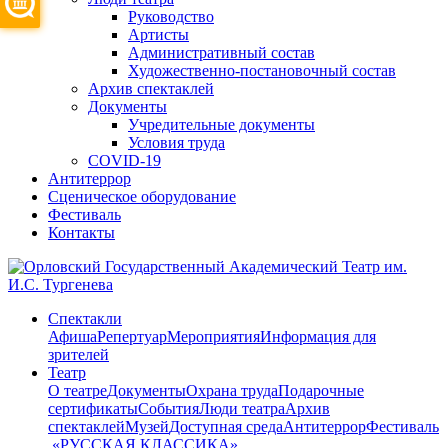
Руководство
Артисты
Административный состав
Художественно-постановочный состав
Архив спектаклей
Документы
Учредительные документы
Условия труда
COVID-19
Антитеррор
Сценическое оборудование
Фестиваль
Контакты
Спектакли
Афиша
Репертуар
Мероприятия
Информация для
зрителей
Театр
О театре
Документы
Охрана труда
Подарочные
сертификаты
События
Люди театра
Архив
спектаклей
Музей
Доступная среда
Антитеррор
Фестиваль
​ «РУССКАЯ КЛАССИКА»