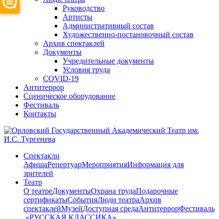
Руководство
Артисты
Административный состав
Художественно-постановочный состав
Архив спектаклей
Документы
Учредительные документы
Условия труда
COVID-19
Антитеррор
Сценическое оборудование
Фестиваль
Контакты
Спектакли
Афиша
Репертуар
Мероприятия
Информация для
зрителей
Театр
О театре
Документы
Охрана труда
Подарочные
сертификаты
События
Люди театра
Архив
спектаклей
Музей
Доступная среда
Антитеррор
Фестиваль
​ «РУССКАЯ КЛАССИКА»