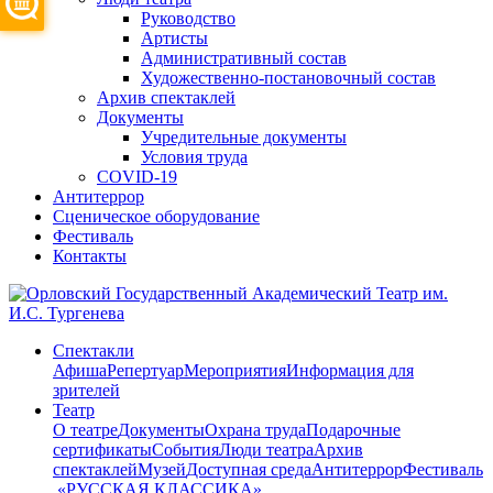
Руководство
Артисты
Административный состав
Художественно-постановочный состав
Архив спектаклей
Документы
Учредительные документы
Условия труда
COVID-19
Антитеррор
Сценическое оборудование
Фестиваль
Контакты
Спектакли
Афиша
Репертуар
Мероприятия
Информация для
зрителей
Театр
О театре
Документы
Охрана труда
Подарочные
сертификаты
События
Люди театра
Архив
спектаклей
Музей
Доступная среда
Антитеррор
Фестиваль
​ «РУССКАЯ КЛАССИКА»