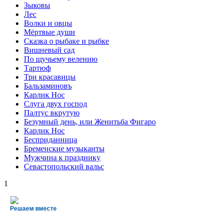
Зыковы
Лес
Волки и овцы
Мёртвые души
Сказка о рыбаке и рыбке
Вишневый сад
По щучьему велению
Тартюф
Три красавицы
Бальзаминовъ
Карлик Нос
Слуга двух господ
Палтус вкрутую
Безумный день, или Женитьба Фигаро
Карлик Нос
Бесприданница
Бременские музыканты
Мужчина к празднику
Севастопольский вальс
1
Решаем вместе