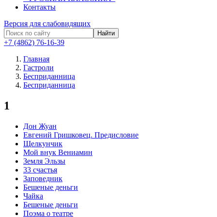
Контакты
Версия для слабовидящих
Найти
+7 (4862) 76-16-39
Главная
Гастроли
Бесприданница
Бесприданница
1
Дон Жуан
Евгений Гришковец. Предисловие
Щелкунчик
Мой внук Вениамин
Земля Эльзы
33 счастья
Заповедник
Бешеные деньги
Чайка
Бешеные деньги
Поэма о театре