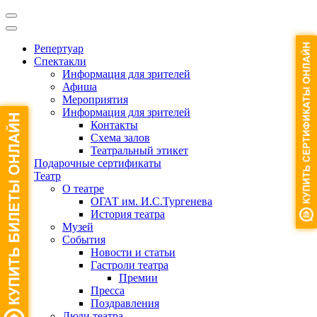
Репертуар
Спектакли
Информация для зрителей
Афиша
Мероприятия
Информация для зрителей
Контакты
Схема залов
Театральный этикет
Подарочные сертификаты
Театр
О театре
ОГАТ им. И.С.Тургенева
История театра
Музей
События
Новости и статьи
Гастроли театра
Премии
Пресса
Поздравления
Люди театра