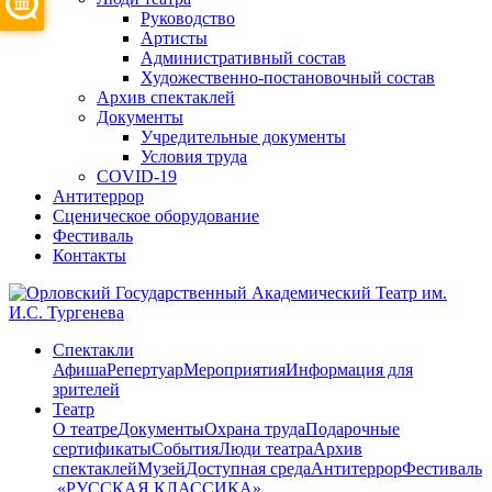
Руководство
Артисты
Административный состав
Художественно-постановочный состав
Архив спектаклей
Документы
Учредительные документы
Условия труда
COVID-19
Антитеррор
Сценическое оборудование
Фестиваль
Контакты
Спектакли
Афиша
Репертуар
Мероприятия
Информация для
зрителей
Театр
О театре
Документы
Охрана труда
Подарочные
сертификаты
События
Люди театра
Архив
спектаклей
Музей
Доступная среда
Антитеррор
Фестиваль
​ «РУССКАЯ КЛАССИКА»