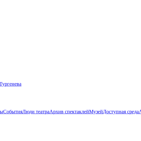
ты
События
Люди театра
Архив спектаклей
Музей
Доступная среда