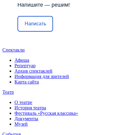
Напишите — решим!
Написать
Спектакли
Афиша
Репертуар
Архив спектаклей
Информация для зрителей
Карта сайта
Театр
О театре
История театра
Фестиваль «Русская классика»
Документы
Музей
События