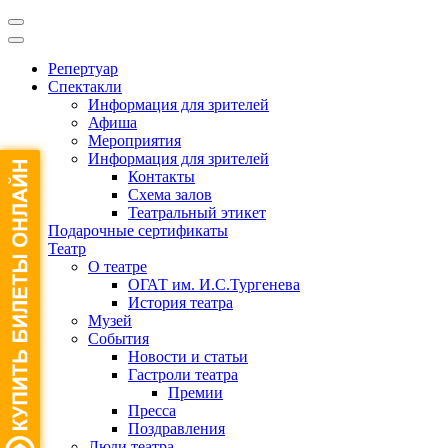
Репертуар
Спектакли
Информация для зрителей
Афиша
Мероприятия
Информация для зрителей
Контакты
Схема залов
Театральный этикет
Подарочные сертификаты
Театр
О театре
ОГАТ им. И.С.Тургенева
История театра
Музей
События
Новости и статьи
Гастроли театра
Премии
Пресса
Поздравления
Люди театра