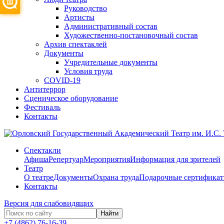
Руководство
Артисты
Административный состав
Художественно-постановочный состав
Архив спектаклей
Документы
Учредительные документы
Условия труда
COVID-19
Антитеррор
Сценическое оборудование
Фестиваль
Контакты
Спектакли
Афиша
Репертуар
Мероприятия
Информация для зрителей
Театр
О театре
Документы
Охрана труда
Подарочные сертифика
Контакты
Версия для слабовидящих
Найти
+7 (4862) 76-16-39