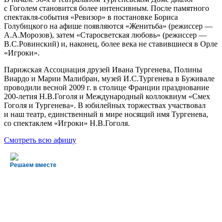
с Гоголем становится более интенсивным. После памятного
спектакля-события «Ревизор» в постановке Бориса
Голубицкого на афише появляются «Женитьба» (режиссер —
А.А.Морозов), затем «Старосветская любовь» (режиссер —
В.С.Ровинский) и, наконец, более века не ставившиеся в Орле
«Игроки».
Парижская Ассоциация друзей Ивана Тургенева, Полины
Виардо и Марии Малибран, музей И.С.Тургенева в Буживале
проводили весной 2009 г. в столице Франции празднование
200-летия Н.В.Гоголя и Международный коллоквиум «Смех
Гоголя и Тургенева». В юбилейных торжествах участвовал
и наш театр, единственный в мире носящий имя Тургенева,
со спектаклем «Игроки» Н.В.Гоголя.
Смотреть всю афишу
Решаем вместе