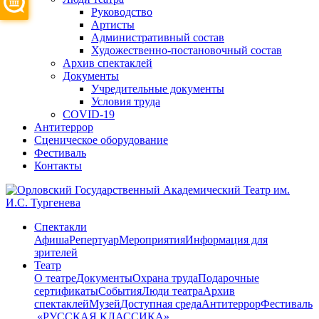
Руководство
Артисты
Административный состав
Художественно-постановочный состав
Архив спектаклей
Документы
Учредительные документы
Условия труда
COVID-19
Антитеррор
Сценическое оборудование
Фестиваль
Контакты
Спектакли
Афиша
Репертуар
Мероприятия
Информация для
зрителей
Театр
О театре
Документы
Охрана труда
Подарочные
сертификаты
События
Люди театра
Архив
спектаклей
Музей
Доступная среда
Антитеррор
Фестиваль
​ «РУССКАЯ КЛАССИКА»