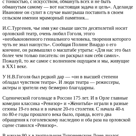
с тонкостью, с искусством, обмануть всех и не быть
обманутым самому — вот настоящая задача и цель». Аделаиде
Ивановне он сулит в случае выигрыша поставить в своем
сельском имении мраморный памятник...
И.С.Тургенев, чье имя уже свыше шести десятилетий носит
орловский театр, очень любил Гоголя, этого
«необыкновенного гениального человека, творения которого
чуть не знал наизусть». Сообщая Полине Виардо о его
кончине, он размышлял о масштабе утраты: «Для нас это был
более чем только писатель: он раскрыл нам себя самих».
Пожалуй, то же самое с волнением ощущаем и мы, живущие
в ХХ1 веке.
У Н.В.Гоголя был редкий дар — «он в высшей степени
обладал чувством театра». И люди театра — режиссеры,
актеры и зрители ему безмерно благодарны.
Сценической гоголиаде в России 175 лет. И в Орле главные
комедии классика «Ревизор» и «Женитьба» играли в разные
сезоны 19-го века и в начале 20-го столетия. С начала 40-х
по 80-е годы прошлого века было, правда, всего два
обращения к гоголевскому наследию и оба раза на орловской
сцене ставился «Ревизор».
В начале 90-х в театральном Тургеневском Доме диалог