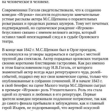
на человеческое в человеке.
Современники Гоголя свидетельствовали, что к созданию
комедии «Игроки» писателя подтолкнули замечательные
устные рассказы актера М.С.Щепкина о поразительных
розыгрышах и проделках разных шулеров. Тому нет печатных
подтверждений, но сценическое рождение «Игроков»
безусловно связано с именем великого актера, который
оставил такой неизгладимый след и в судьбе Орловского
театра.
В конце мая 1842 г. М.С.Щепкин был в Орле проездом,
откликнулся на уговоры задержаться и сыграть с местной
труппой два спектакля. Актер порадовал орловских театралов
своими короткими блестящими гастролями. Как раз именно
в этом благословенном году Н.В.Гоголь, от которого
знаменитый актер всегда ждал репертуарного чуда, ролей-
событий, подарил ему все свои комические сцены, только что
опубликованные в собрании сочинений. И в начале 1843 г.
в свой бенефис на сцене Малого театра М.С.Щепкин сыграл
в премьере «Игроков» роль Утешительного. Роль эта стала
одной из лучших и любимых в его репертуаре. Первые
зрители комедии переживали подлинное потрясение, так как
до самого финала пребывали в заблуждении, как и главный
герой Ихарев, не подозревающий, что жертвой искусной