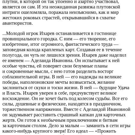
плутни, в которой он так упоенно и азартно участвовал,
является он сам. И эта неожиданная развязка плутовской
интриги ошеломляла, поражала неизъяснимо, как и мир
жестоких роковых страстей, открывавшийся в схватке
авантюристов.
...Молодой игрок Ихарев останавливается в гостинице
провинциального городка. С ним — его творение, его
изобретение, итог огромного, фантастического труда —
заповедная колода крапленых карт. Создавая ее в течение
полугода, он чуть не лишился зрения. Ихарев даже наделил
ее именем — Аделаида Ивановна. Он испытывает к ней
особые чувства, ей поверяет свои безумные планы
и сокровенные мысли, с нею готов разделить восторг
соблазнительной игры. В ней — его надежды на великие
победы, наполеоновские мечты возвыситься, желание
заслониться от скуки и тоски жизни. В ней — будущие Удача
и Власть. Ихарев уверен в себе, предчувствует великое
восхождение. Он не хочет быть под колесом судьбы. Все его
силы, душевные и физические, находятся в праздничном,
торжественном напряжении. Вместе с Аделаидой Ивановной
он задумывает расставить страшный капкан для карточных
жертв. Он готов к необычным приключениям и битвам
за карточным столом. Дело за малым — заманить в сети игры
какого-нибудь крупного зверя! Его идеал — «Прожить