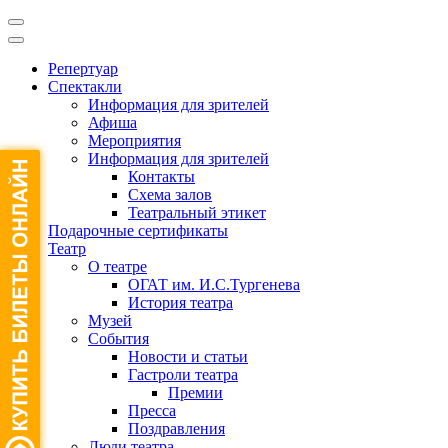
Репертуар
Спектакли
Информация для зрителей
Афиша
Мероприятия
Информация для зрителей
Контакты
Схема залов
Театральный этикет
Подарочные сертификаты
Театр
О театре
ОГАТ им. И.С.Тургенева
История театра
Музей
События
Новости и статьи
Гастроли театра
Премии
Пресса
Поздравления
Люди театра