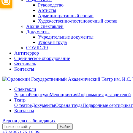
Руководство
Артисты
Административный состав
Художественно-постановочный состав
Архив спектаклей
Документы
Учредительные документы
Условия труда
COVID-19
Антитеррор
Сценическое оборудование
Фестиваль
Контакты
Спектакли
Афиша
Репертуар
Мероприятия
Информация для зрителей
Театр
О театре
Документы
Охрана труда
Подарочные сертифика
Контакты
Версия для слабовидящих
Найти
+7 (4862) 76-16-39