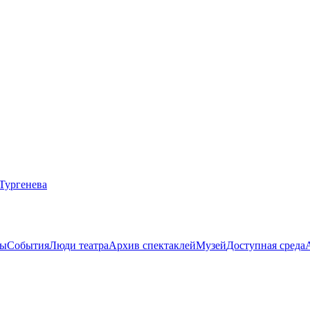
ты
События
Люди театра
Архив спектаклей
Музей
Доступная среда