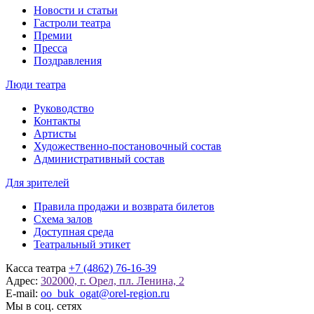
Новости и статьи
Гастроли театра
Премии
Пресса
Поздравления
Люди театра
Руководство
Контакты
Артисты
Художественно-постановочный состав
Административный состав
Для зрителей
Правила продажи и возврата билетов
Схема залов
Доступная среда
Театральный этикет
Касса театра
+7 (4862) 76-16-39
Адрес:
302000, г. Орел, пл. Ленина, 2
E-mail:
oo_buk_ogat@orel-region.ru
Мы в соц. сетях