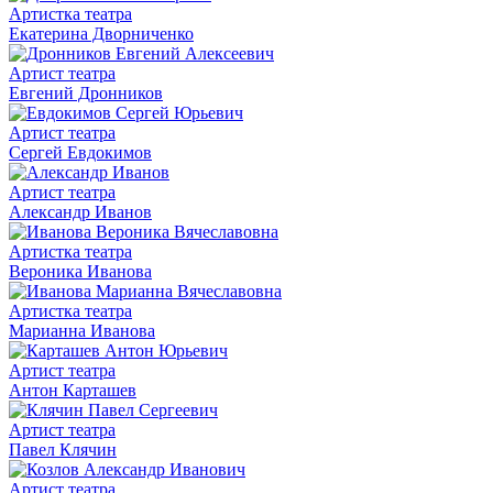
Артистка театра
Екатерина Дворниченко
Артист театра
Евгений Дронников
Артист театра
Сергей Евдокимов
Артист театра
Александр Иванов
Артистка театра
Вероника Иванова
Артистка театра
Марианна Иванова
Артист театра
Антон Карташев
Артист театра
Павел Клячин
Артист театра