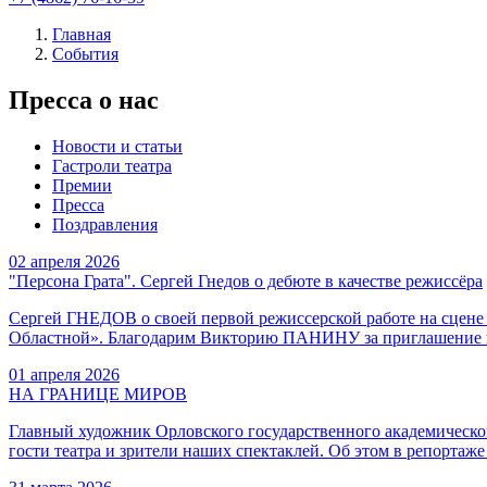
Главная
События
Пресса о нас
Новости и статьи
Гастроли театра
Премии
Пресса
Поздравления
02
апреля 2026
"Персона Грата". Сергей Гнедов о дебюте в качестве режиссёра
Сергей ГНЕДОВ о своей первой режиссерской работе на сцене 
Областной». Благодарим Викторию ПАНИНУ за приглашение и
01
апреля 2026
НА ГРАНИЦЕ МИРОВ
Главный художник Орловского государственного академичес
гости театра и зрители наших спектаклей. Об этом в репортаж