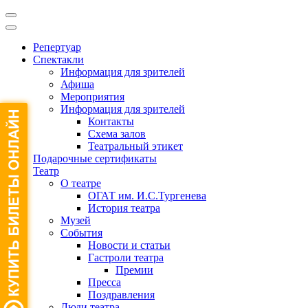
Репертуар
Спектакли
Информация для зрителей
Афиша
Мероприятия
Информация для зрителей
Контакты
Схема залов
Театральный этикет
Подарочные сертификаты
Театр
О театре
ОГАТ им. И.С.Тургенева
История театра
Музей
События
Новости и статьи
Гастроли театра
Премии
Пресса
Поздравления
Люди театра