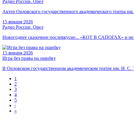
Радио России. Орел
Актер Орловского государственного академического театра 
15
января 2026
Радио России. Орел
Новогоднее сказочное послевкусие... «КОТ В САПОГАХ» и не 
15
января 2026
Игра без права на ошибку
В Орловском государственном академическом театре им. И. С. 
1
2
3
4
5
›
»