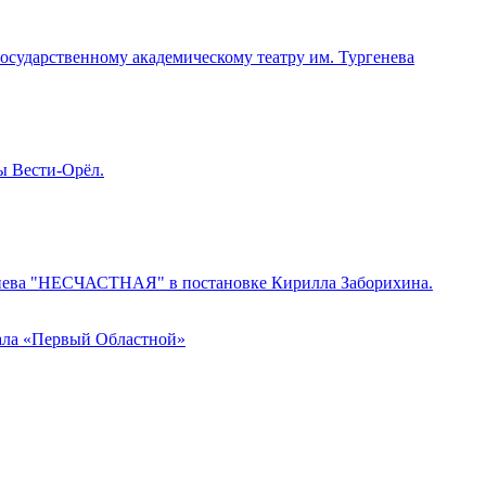
государственному академическому театру им. Тургенева
ы Вести-Орёл.
ргенева "НЕСЧАСТНАЯ" в постановке
Кирилла Заборихина
.
нала «Первый Областной»