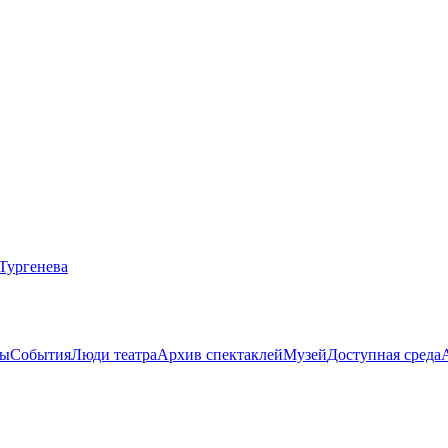
ты
События
Люди театра
Архив спектаклей
Музей
Доступная среда