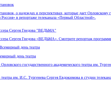
становок
тановок, о надеждах и перспективах, которые дает Орловскому 
 Россия» в репортаже телеканала «Первый Областной».
иссера Сергея Гнедова "ВЕДЬМА"
иссера Сергея Гнедова «ВЕДЬМА». Смотрите репортаж программ
семирный день театра
 Орловского государственного академического театра им. Ту
 театра им. И.С. Тургенева Сергея Евдокимова в студии телека