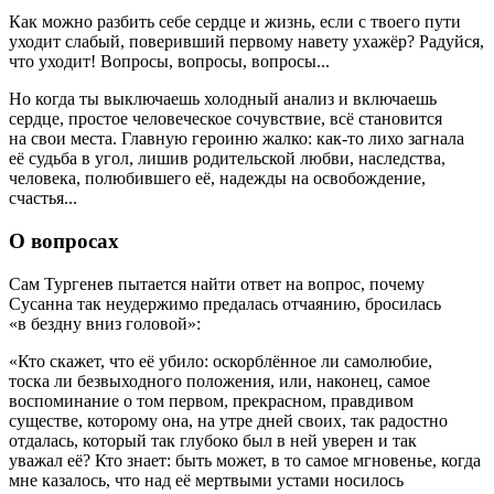
Как можно разбить себе сердце и жизнь, если с твоего пути
уходит слабый, поверивший первому навету ухажёр? Радуйся,
что уходит! Вопросы, вопросы, вопросы...
Но когда ты выключаешь холодный анализ и включаешь
сердце, простое человеческое сочувствие, всё становится
на свои места. Главную героиню жалко: как-то лихо загнала
её судьба в угол, лишив родительской любви, наследства,
человека, полюбившего её, надежды на освобождение,
счастья...
О вопросах
Сам Тургенев пытается найти ответ на вопрос, почему
Сусанна так неудержимо предалась отчаянию, бросилась
«в бездну вниз головой»:
«Кто скажет, что её убило: оскорблённое ли самолюбие,
тоска ли безвыходного положения, или, наконец, самое
воспоминание о том первом, прекрасном, правдивом
существе, которому она, на утре дней своих, так радостно
отдалась, который так глубоко был в ней уверен и так
уважал её? Кто знает: быть может, в то самое мгновенье, когда
мне казалось, что над её мертвыми устами носилось