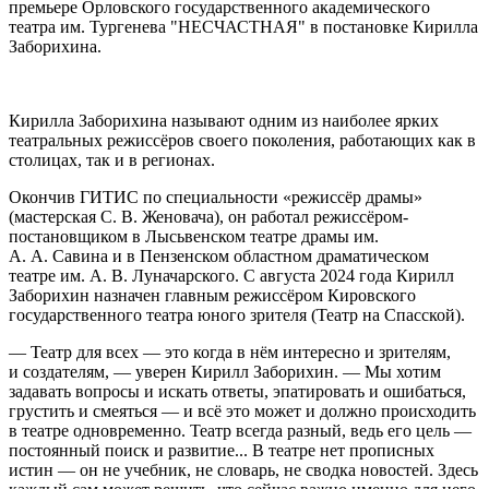
премьере Орловского государственного академического
театра им. Тургенева "НЕСЧАСТНАЯ" в постановке
Кирилла
Заборихина
.
Кирилла Заборихина называют одним из наиболее ярких
театральных режиссёров своего поколения, работающих как в
столицах, так и в регионах.
Окончив ГИТИС по специальности «режиссёр драмы»
(мастерская С. В. Женовача), он работал режиссёром-
постановщиком в Лысьвенском театре драмы им.
А. А. Савина и в Пензенском областном драматическом
театре им. А. В. Луначарского. С августа 2024 года Кирилл
Заборихин назначен главным режис­сёром Кировского
государственного театра юного зрителя (Театр на Спасской).
— Театр для всех — это когда в нём интересно и зрителям,
и создателям, — уверен Кирилл Заборихин. — Мы хотим
задавать вопросы и искать ответы, эпатировать и ошибаться,
грустить и смеяться — и всё это может и должно происходить
в театре одновременно. Театр всегда разный, ведь его цель —
постоянный поиск и развитие... В театре нет прописных
истин — он не учебник, не словарь, не сводка новостей. Здесь