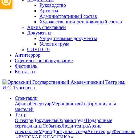
Руководство
Артисты
Административный состав
Художественно-постановочный состав
Архив спектаклей
Документы
Учредительные документы
Условия труда
COVID-19
Антитеррор
Сценическое оборудование
Фестиваль
Контакты
Спектакли
Афиша
Репертуар
Мероприятия
Информация для
зрителей
Театр
О театре
Документы
Охрана труда
Подарочные
сертификаты
События
Люди театра
Архив
спектаклей
Музей
Доступная среда
Антитеррор
Фестиваль
​ «РУССКАЯ КЛАССИКА»