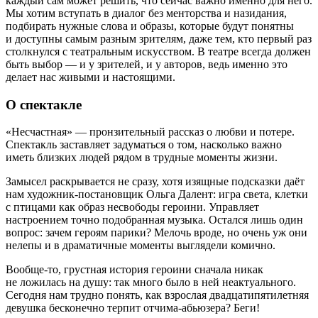
каждый сам может решить, что сейчас важно именно для него.
Мы хотим вступать в диалог без менторства и назидания,
подбирать нужные слова и образы, которые будут понятны
и доступны самым разным зрителям, даже тем, кто первый раз
столкнулся с театральным искусством. В театре всегда должен
быть выбор — и у зрителей, и у авторов, ведь именно это
делает нас живыми и настоящими.
О спектакле
«Несчастная» — пронзительный рассказ о любви и потере.
Спектакль заставляет задуматься о том, насколько важно
иметь близких людей рядом в трудные моменты жизни.
Замысел раскрывается не сразу, хотя изящные подсказки даёт
нам художник-постановщик Ольга Далент: игра света, клетки
с птицами как образ несвободы героини. Управляет
настроением точно подобранная музыка. Остался лишь один
вопрос: зачем героям парики? Мелочь вроде, но очень уж они
нелепы и в драматичные моменты выглядели комично.
Вообще-то, грустная история героини сначала никак
не ложилась на душу: так много было в ней неактуального.
Сегодня нам трудно понять, как взрослая двадцатипятилетняя
девушка бесконечно терпит отчима-абьюзера? Беги!