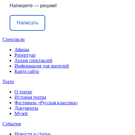
Напишите — решим!
Написать
Спектакли
Афиша
Репертуар
Архив спектаклей
Информация для зрителей
Карта сайта
Театр
О театре
История театра
Фестиваль «Русская классика»
Документы
Музей
События
Новости и статьи