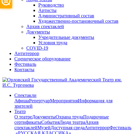
Руководство
Артисты
Административный состав
Художественно-постановочный состав
Архив спектаклей
Документы
Учредительные документы
Условия труда
COVID-19
Антитеррор
Сценическое оборудование
Фестиваль
Контакты
Спектакли
Афиша
Репертуар
Мероприятия
Информация для
зрителей
Театр
О театре
Документы
Охрана труда
Подарочные
сертификаты
События
Люди театра
Архив
спектаклей
Музей
Доступная среда
Антитеррор
Фестиваль
​ «РУССКАЯ КЛАССИКА»