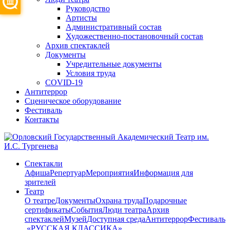
Руководство
Артисты
Административный состав
Художественно-постановочный состав
Архив спектаклей
Документы
Учредительные документы
Условия труда
COVID-19
Антитеррор
Сценическое оборудование
Фестиваль
Контакты
Спектакли
Афиша
Репертуар
Мероприятия
Информация для
зрителей
Театр
О театре
Документы
Охрана труда
Подарочные
сертификаты
События
Люди театра
Архив
спектаклей
Музей
Доступная среда
Антитеррор
Фестиваль
​ «РУССКАЯ КЛАССИКА»