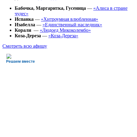
Бабочка, Маргаритка, Гусеница
—
«Алиса в стране
чудес»
Испанка
—
«Хитроумная влюбленная»
Изабелла
—
«Единственный наследник»
Корали
—
«Людоед Микоколембо»
Коза-Дереза
—
«Коза-Дереза»
Смотреть всю афишу
Решаем вместе