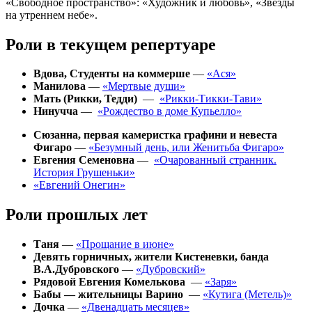
«Свободное пространство»: «Художник и любовь», «Звезды
на утреннем небе».
Роли в текущем репертуаре
Вдова, Студенты на коммерше
—
«Ася»
Манилова
—
«Мертвые души»
Мать (Рикки, Тедди)
—
«Рикки-Тикки-Тави»
Нинучча
—
«Рождество в доме Купьелло»
Сюзанна, первая камеристка графини и невеста
Фигаро
—
«Безумный день, или Женитьба Фигаро»
Евгения Семеновна
—
«Очарованный странник.
История Грушеньки»
«Евгений Онегин»
Роли прошлых лет
Таня
—
«Прощание в июне»
Девять горничных, жители Кистеневки, банда
В.А.Дубровского
—
«Дубровский»
Рядовой Евгения Комелькова
—
«Заря»
Бабы — жительницы Варино
—
«Кутига (Метель)»
Дочка
—
«Двенадцать месяцев»