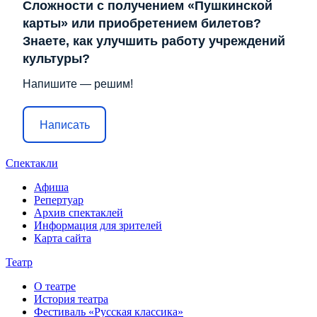
Сложности с получением «Пушкинской
карты» или приобретением билетов?
Знаете, как улучшить работу учреждений
культуры?
Напишите — решим!
Написать
Спектакли
Афиша
Репертуар
Архив спектаклей
Информация для зрителей
Карта сайта
Театр
О театре
История театра
Фестиваль «Русская классика»