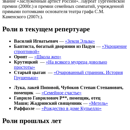
звание «Заслуженный артист России». Лауреат Тургеневской
премии (2000г.) и премии семейных симпатий, учрежденной
прямыми потомками основателя театра графа С.М.
Каменского (2007г.).
Роли в текущем репертуаре
Василий Игнатьевич
—
«Земля Эльзы»
Баптиста, богатый дворянин из Падуи
—
«
Укрощение
строптивой
»
Оронт
—
«Школа жен»
Крутицкий
—
«На всякого мудреца довольно
простоты»
Старый цыган
—
«Очарованный странник. История
Грушеньки»
Лука, лакей Поповой, Чубоков Степан Степанович,
помещик
—
«Семейное счастье»
Гаврило Гаврилович Р**, помещик, отец
Маши; Жадринский священник
—
«Метель»
Раффаэле
—
«Рождество в доме Купьелло»
Роли прошлых лет