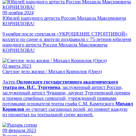
09
ноября 2024
Юбилей народного артиста России Михаила Максимовича
КОРНИЛОВА!
9 ноября после спектакля «УКРОЩЕНИЕ СТРОПТИВОЙ»
коллеги по сцене и зрители поздравили с 75-летним юбилеем
народного артиста России Михаила Максимовича
КОРНИЛОВА!
02
марта 2023
Светлое дело жизни / Михаил Корнилов (Орел)
Актер
Орловского государственного академического
театра им. И.С. Тургенева
, заслуженный артист России,
заслуженный артист Чувашии, лауреат Тургеневской премии
и премии семейных симпатий, учрежденной прямыми
потомками основателя театра графа С.М. Каменского
Михаил
Корнилов
не считает сыгранных ролей, но помнит каждую
из прожитых на театральной сцене жизней.
09
февраля 2023
Рыцарь сцены