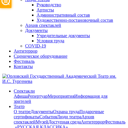
Руководство
Артисты
Административный состав
Художественно-постановочный состав
Архив спектаклей
Документы
Учредительные документы
Условия труда
COVID-19
Антитеррор
Сценическое оборудование
Фестиваль
Контакты
Спектакли
Афиша
Репертуар
Мероприятия
Информация для
зрителей
Театр
О театре
Документы
Охрана труда
Подарочные
сертификаты
События
Люди театра
Архив
спектаклей
Музей
Доступная среда
Антитеррор
Фестиваль
​ «РУССКАЯ КЛАССИКА»