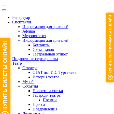
Репертуар
Спектакли
Информация для зрителей
Афиша
Мероприятия
Информация для зрителей
Контакты
Схема залов
Театральный этикет
Подарочные сертификаты
Театр
О театре
ОГАТ им. И.С.Тургенева
История театра
Музей
События
Новости и статьи
Гастроли театра
Премии
Пресса
Поздравления
Люди театра