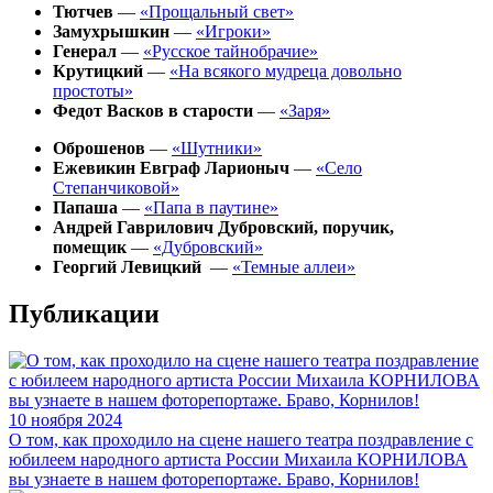
Тютчев
—
«Прощальный свет»
Замухрышкин
—
«Игроки»
Генерал
—
«Русское тайнобрачие»
Крутицкий
—
«На всякого мудреца довольно
простоты»
Федот Васков в старости
—
«Заря»
Оброшенов
—
«Шутники»
Ежевикин Евграф Ларионыч
—
«Село
Степанчиковой»
Папаша
—
«
Папа в паутине
»
Андрей Гаврилович Дубровский, поручик,
помещик
—
«Дубровский»
Георгий Левицкий
—
«Темные аллеи»
Публикации
10
ноября 2024
О том, как проходило на сцене нашего театра поздравление с
юбилеем народного артиста России Михаила КОРНИЛОВА
вы узнаете в нашем фоторепортаже. Браво, Корнилов!