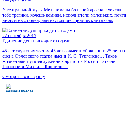
У театральной музы Мельпомены большой арсенал: хочешь
тебе трагики, хочешь комики, исполнители маленьких, почти
незаметных ролей, или настоящие сценические глыбы.
22
сентября 2015
Единение душ приходит с годами
45 лет служения театру, 45 лет совместной жизни и 25 лет на
сцене Орловского театра имени И. С. Тургенева… Таков
жизненный путь заслуженных артистов России Татьяны
Поповой и Михаила Корнилова.
Смотреть всю афишу
Решаем вместе