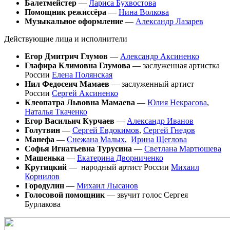
Балетмейстер
—
Лариса Бухвостова
Помощник режиссёра
—
Нина Волкова
Музыкальное оформление
—
Александр Лазарев
Действующие лица и исполнители
Егор Дмитрич Глумов
—
Александр Аксиненко
Глафира Климовна Глумова
— заслуженная артистка
России
Елена Полянская
Нил Федосеич Мамаев
— заслуженный артист
России
Сергей Аксиненко
Клеопатра Львовна Мамаева
—
Юлия Некрасова
,
Наталья Ткаченко
Егор Васильич Курчаев
—
Александр Иванов
Голутвин
—
Сергей Е
вдокимов
,
Сергей Гнедов
Манефа
—
Снежана Малых
,
Ирина Щеглова
Софья Игнатьевна Турусина
—
Светлана Мартюшева
Машенька
—
Екатерина Дворниченко
Крутицкий
— народный артист России
Михаил
Корнилов
Городулин
—
Михаил Лысанов
Голосовой помощник
— звучит голос Сергея
Бурлакова