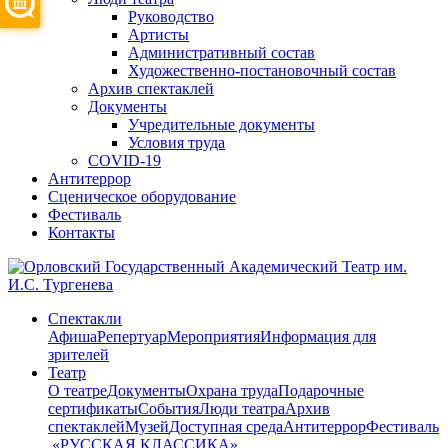
Руководство
Артисты
Административный состав
Художественно-постановочный состав
Архив спектаклей
Документы
Учредительные документы
Условия труда
COVID-19
Антитеррор
Сценическое оборудование
Фестиваль
Контакты
Спектакли
Афиша
Репертуар
Мероприятия
Информация для
зрителей
Театр
О театре
Документы
Охрана труда
Подарочные
сертификаты
События
Люди театра
Архив
спектаклей
Музей
Доступная среда
Антитеррор
Фестиваль
​ «РУССКАЯ КЛАССИКА»