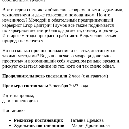
Вот и герои спектакля обзавелись современными гаджетами,
технологиями и даже голосовым помощником. Но что
изменилось? Молодой и обаятельный предприимчивый
карьерист Егор Дмитрич Глумов всё также поднимается
по карьерной лестнице благодаря лести, обману и расчёту.
И старые методы прекрасно работают. Ведь человеческая
природа не меняется.
Но на сколько прочны положение и счастье, достигнутые
такими методами? Ведь «на всякого мудреца довольно
простоты» и возомнивший себя мудрецом раньше времени,
рискует оказаться одним из тех, кого он так смело обвёл.
Продолжительность спектакля
2 часа (с антрактом)
Премьера состоялась:
5 октября 2023 года.
Идти напролом,
да и кончено дело
Постановка
Режиссёр-постановщик
— Татьяна Дрёмова
Художник-постановщик
— Мария Дронникова