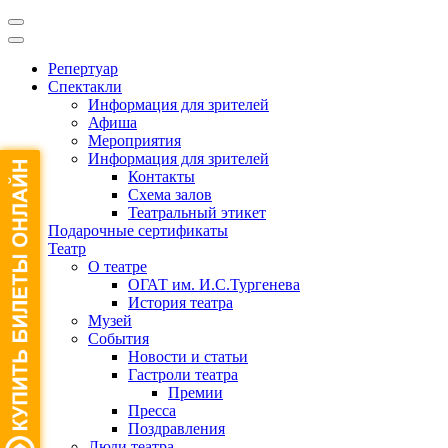
Репертуар
Спектакли
Информация для зрителей
Афиша
Мероприятия
Информация для зрителей
Контакты
Схема залов
Театральный этикет
Подарочные сертификаты
Театр
О театре
ОГАТ им. И.С.Тургенева
История театра
Музей
События
Новости и статьи
Гастроли театра
Премии
Пресса
Поздравления
Люди театра