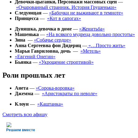
Девочки-цыганки, Персонажи массовых сцен
—
«
Очарованный странник. История Грушеньки
»
Следующая
—
«Бабочки не выживают в темноте»
Принцесса
—
«Кот в сапогах»
Дуняшка, девочка в доме
—
«Женитьба»
Машенька
—
«На всякого мудреца довольно простоты»
Зина
—
«Собачье сердце»
Анна Сергеевна фон Дидериц
—
«…Просто жить»
Марья Гавриловна, дочь
—
«Метель»
«Евгений Онегин»
Бьянка
—
«
Укрощение строптивой
»
Роли прошлых лет
Анета
—
«Сорока-воровка»
Джемма
—
«Аристократы по неволе»
Клоун
—
«Каштанка»
Смотреть всю афишу
Решаем вместе