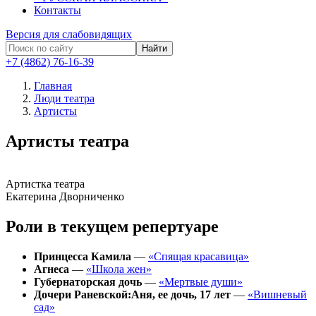
Контакты
Версия для слабовидящих
Найти
+7 (4862) 76-16-39
Главная
Люди театра
Артисты
Артисты театра
Артистка театра
Екатерина Дворниченко
Роли в текущем репертуаре
Принцесса Камила
—
«
Спящая красавица
»
Агнеса
—
«Школа жен»
Губернаторская дочь
—
«Мертвые души»
Дочери Раневской:
Аня, ее дочь, 17 лет
—
«Вишневый
сад»