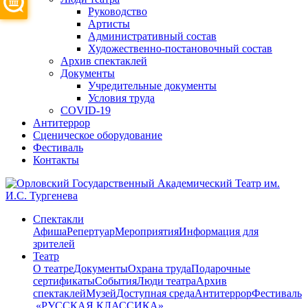
Руководство
Артисты
Административный состав
Художественно-постановочный состав
Архив спектаклей
Документы
Учредительные документы
Условия труда
COVID-19
Антитеррор
Сценическое оборудование
Фестиваль
Контакты
Спектакли
Афиша
Репертуар
Мероприятия
Информация для
зрителей
Театр
О театре
Документы
Охрана труда
Подарочные
сертификаты
События
Люди театра
Архив
спектаклей
Музей
Доступная среда
Антитеррор
Фестиваль
​ «РУССКАЯ КЛАССИКА»