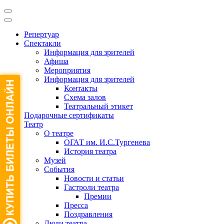
Репертуар
Спектакли
Информация для зрителей
Афиша
Мероприятия
Информация для зрителей
Контакты
Схема залов
Театральный этикет
Подарочные сертификаты
Театр
О театре
ОГАТ им. И.С.Тургенева
История театра
Музей
События
Новости и статьи
Гастроли театра
Премии
Пресса
Поздравления
Люди театра