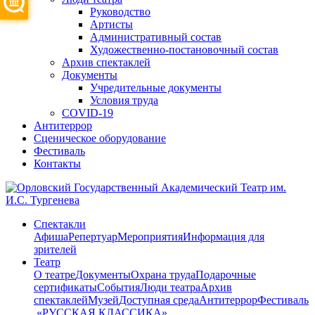
Руководство
Артисты
Административный состав
Художественно-постановочный состав
Архив спектаклей
Документы
Учредительные документы
Условия труда
COVID-19
Антитеррор
Сценическое оборудование
Фестиваль
Контакты
Спектакли
Афиша
Репертуар
Мероприятия
Информация для
зрителей
Театр
О театре
Документы
Охрана труда
Подарочные
сертификаты
События
Люди театра
Архив
спектаклей
Музей
Доступная среда
Антитеррор
Фестиваль
​ «РУССКАЯ КЛАССИКА»