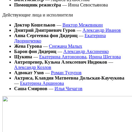
Помощник режиссёра
— Инна Севостьянова
Действующие лица и исполнители
Доктор Кошельков
—
Виктор Межевикин
Дмитрий Дмитриевич Гуров
—
Александр Иванов
Анна Сергеевна фон Дидериц
—
Екатерина
Дворниченко
Жена Гурова
—
Снежана Малых
Барон фон Дидериц
—
Александр Аксиненко
Щукина
—
Екатерина Автононова
,
Ирина Щеглова
Антрепренер, Кузьма Алексеевич Индюков
—
Александр Козлов
Адвокат Ухов
—
Роман Тулупов
Актриса, Клавдия Матвеевна Дольская-Каучукова
—
Екатерина Аршинова
Саша Смирнов
—
Илья Чичагов