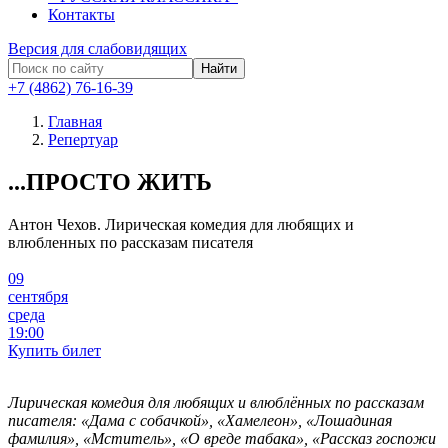
Контакты
Версия для слабовидящих
Найти
+7 (4862) 76-16-39
Главная
Репертуар
...ПРОСТО ЖИТЬ
Антон Чехов.
Лирическая комедия для любящих и
влюбленных по рассказам писателя
09
сентября
среда
19:00
Купить билет
Лирическая комедия для любящих и влюблённых по рассказам
писателя: «Дама с собачкой», «Хамелеон», «Лошадиная
фамилия», «Мститель», «О вреде табака», «Рассказ госпожи