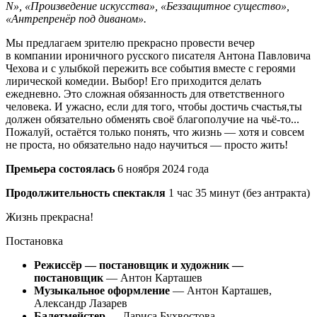
N», «Произведение искусства», «Беззащитное существо»,
«Антрепренёр под диваном».
Мы предлагаем зрителю прекрасно провести вечер
в компании ироничного русского писателя Антона Павловича
Чехова и с улыбкой пережить все события вместе с героями
лирической комедии. Выбор! Его приходится делать
ежедневно. Это сложная обязанность для ответственного
человека. И ужасно, если для того, чтобы достичь счастья,ты
должен обязательно обменять своё благополучие на чьё-то...
Пожалуй, остаётся только понять, что жизнь — хотя и совсем
не проста, но обязательно надо научиться — просто жить!
Премьера состоялась
6 ноября 2024 года
Продолжительность спектакля
1 час 35 минут (без антракта)
Жизнь прекрасна!
Постановка
Режиссёр — постановщик и художник —
постановщик
— Антон Карташев
Музыкальное оформление
— Антон Карташев,
Александр Лазарев
Балетмейстер
— Лариса Бухвостова