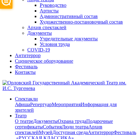
Руководство
Артисты
Административный состав
Художественно-постановочный состав
Архив спектаклей
Документы
Учредительные документы
Условия труда
COVID-19
Антитеррор
Сценическое оборудование
Фестиваль
Контакты
Спектакли
Афиша
Репертуар
Мероприятия
Информация для
зрителей
Театр
О театре
Документы
Охрана труда
Подарочные
сертификаты
События
Люди театра
Архив
спектаклей
Музей
Доступная среда
Антитеррор
Фестиваль
​ «РУССКАЯ КЛАССИКА»