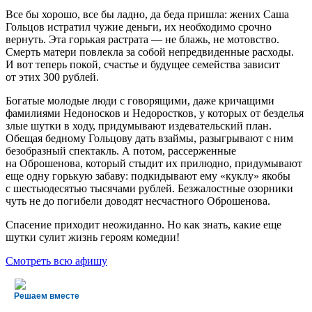
Все бы хорошо, все бы ладно, да беда пришла: жених Саша
Гольцов истратил чужие деньги, их необходимо срочно
вернуть. Эта горькая растрата — не блажь, не мотовство.
Смерть матери повлекла за собой непредвиденные расходы.
И вот теперь покой, счастье и будущее семейства зависит
от этих 300 рублей.
Богатые молодые люди с говорящими, даже кричащими
фамилиями Недоносков и Недоростков, у которых от безделья
злые шутки в ходу, придумывают издевательский план.
Обещая бедному Гольцову дать взаймы, разыгрывают с ним
безобразный спектакль. А потом, рассерженные
на Оброшенова, который стыдит их прилюдно, придумывают
еще одну горькую забаву: подкидывают ему «куклу» якобы
с шестьюдесятью тысячами рублей. Безжалостные озорники
чуть не до погибели доводят несчастного Оброшенова.
Спасение приходит неожиданно. Но как знать, какие еще
шутки сулит жизнь героям комедии!
Смотреть всю афишу
Решаем вместе