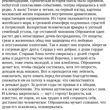
рекомендациям, сценическая история пьесы была скромной,
небогатой спектаклями-событиями, театры обращались к ней
редко. А жаль! Тихие и легкие, на первый взгляд, картины
московской жизни поражают внутренним драматизмом,
нарастающим напряжением. Их герои оказываются в пучине
житейского моря, в грозовой атмосфере подлинных страстей
и потрясений. Колоритная человеческая ярмарка и уютный
семейный уголок, где отставной чиновник Оброшенов один
растит двух ненаглядных дочек-бесприданниц. От нищеты,
грязи и жизненных обид они защищены его любовью
и неустанными хлопотами. Так и живут они втроем, оберегая
и согревая друг друга. Сердца у них добрые, а души гордые
и теплые. Старшая Анна почти смирилась с долей старой
девы и радуется счастью юной Верочки, у которой есть
жених, тоже очень молодой, и они влюблены. Оброшенов
делает все, чтобы свадьба состоялась, хотя это непросто,
доходов ведь никаких. Вот и приходится ему лебезить,
паясничать, шута ломать перед богатыми благодетелями,
унижаться им на потеху в надежде, что смилостивятся
и деньжат дадут. За долгие годы он привык и к обидам,
и к оскорблениям. Эта личина шутовская уже срослась с ним.
И кличка закрепилась — шут с гороху! Бедность, как
известно, не порок, но как трудно в ней сохранить себя,
достоинство человеческое. Оброшенова мучает сознание, что
душа его исказилась, исковеркалась.