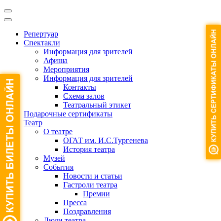
Репертуар
Спектакли
Информация для зрителей
Афиша
Мероприятия
Информация для зрителей
Контакты
Схема залов
Театральный этикет
Подарочные сертификаты
Театр
О театре
ОГАТ им. И.С.Тургенева
История театра
Музей
События
Новости и статьи
Гастроли театра
Премии
Пресса
Поздравления
Люди театра