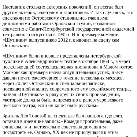
Наставник стольких актерских поколений, он всегда был
другом актеров, радетелем и заботником. И так случалось, что
спектакли по Островскому становились главными
дипломными работами Орловской студии, созданной
совместно с Санкт-Петербургской государственной академией
театрального искусства в 1995 г. И в премьере комедии
«Шутники» выпускников 2012 г. выводит на сцену сам
Островский.
«Шутники» были впервые представлены петербургской
публике в Александринском театре в октябре 1864 г., а через
несколько дней состоялась первая постановка в Малом театре.
Московская премьера имела оглушительный успех, пьесу
давали почти ежевечернее в течение нескольких месяцев.
Через 20 лет Островский в специальной записке,
посвященной анализу современного ему российского театра,
назвал «Шутников» в ряду других своих произведений,
«которые должны быть непременно в репертуаре всякого
русского театра, если он хочет быть русским».
Зритель Лев Толстой на спектакле был растроган до слез,
оставил в дневнике запись: «Комедия трогательная, даже
слишком...» и настоятельно советовал домашним
посмотреть ее. Однако, ХХ век не прислушался к этим