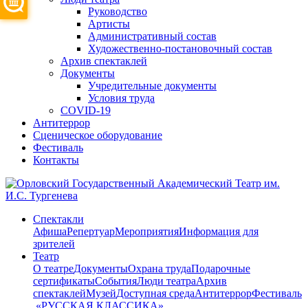
Руководство
Артисты
Административный состав
Художественно-постановочный состав
Архив спектаклей
Документы
Учредительные документы
Условия труда
COVID-19
Антитеррор
Сценическое оборудование
Фестиваль
Контакты
Спектакли
Афиша
Репертуар
Мероприятия
Информация для
зрителей
Театр
О театре
Документы
Охрана труда
Подарочные
сертификаты
События
Люди театра
Архив
спектаклей
Музей
Доступная среда
Антитеррор
Фестиваль
​ «РУССКАЯ КЛАССИКА»