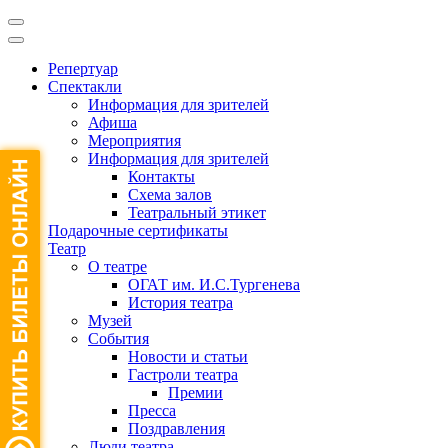
Репертуар
Спектакли
Информация для зрителей
Афиша
Мероприятия
Информация для зрителей
Контакты
Схема залов
Театральный этикет
Подарочные сертификаты
Театр
О театре
ОГАТ им. И.С.Тургенева
История театра
Музей
События
Новости и статьи
Гастроли театра
Премии
Пресса
Поздравления
Люди театра