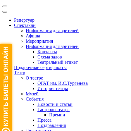
Репертуар
Спектакли
Информация для зрителей
Афиша
Мероприятия
Информация для зрителей
Контакты
Схема залов
Театральный этикет
Подарочные сертификаты
Театр
О театре
ОГАТ им. И.С.Тургенева
История театра
Музей
События
Новости и статьи
Гастроли театра
Премии
Пресса
Поздравления
Люди театра