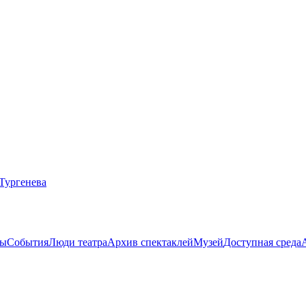
ты
События
Люди театра
Архив спектаклей
Музей
Доступная среда