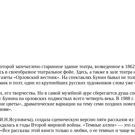
оторой запечатлено старинное здание театра, возведенное в 186
 своеобразное театральное фойе. Здесь, а также в зале театра и 
азеты «Орловский вестник». На спектаклях Бунин бывал не толь
розаик и поэт, один из крупнейших русских художников слова уже
, его творчества. Но в самой музейной ауре сберегается душа с
 Бунина на орловских подмостках всего четверть века. В 1988 г.
ние цветы», драматические вариации на тему семи поздних новел
леям».
Н.Ясуловича), создала сценическую версию пяти рассказов из 
алась в годы Второй мировой войны. «Темные аллеи» — это сам
 «Все рассказы этой книги только о любви, о ее темных и чаще в