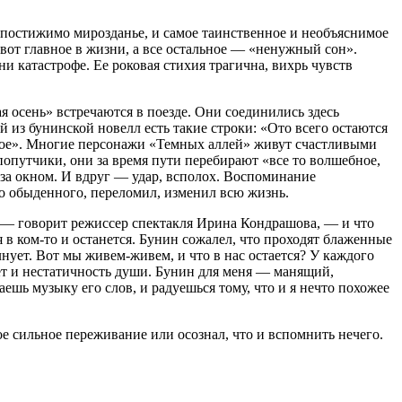
непостижимо мирозданье, и самое таинственное и необъяснимое
от главное в жизни, а все остальное — «ненужный сон».
ни катастрофе. Ее роковая стихия трагична, вихрь чувств
 осень» встречаются в поезде. Они соединились здесь
й из бунинской новелл есть такие строки: «Ото всего остаются
ивое». Многие персонажи «Темных аллей» живут счастливыми
опутчики, они за время пути перебирают «все то волшебное,
за окном. И вдруг — удар, всполох. Воспоминание
го обыденного, переломил, изменил всю жизнь.
и, — говорит режиссер спектакля Ирина Кондрашова, — и что
я в ком-то и останется. Бунин сожалел, что проходят блаженные
лнует. Вот мы живем-живем, и что в нас остается? У каждого
ает и нестатичность души. Бунин для меня — манящий,
ь музыку его слов, и радуешься тому, что и я нечто похожее
ое сильное переживание или осознал, что и вспомнить нечего.