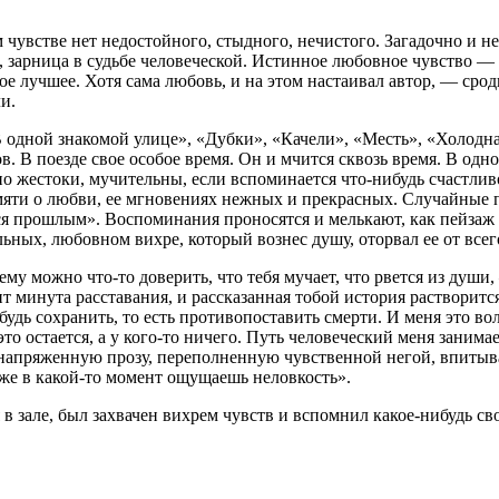
 чувстве нет недостойного, стыдного, нечистого. Загадочно и 
арница в судьбе человеческой. Истинное любовное чувство — в
мое лучшее. Хотя сама любовь, и на этом настаивал автор, — срод
и.
одной знакомой улице», «Дубки», «Качели», «Месть», «Холодная
 В поезде свое особое время. Он и мчится сквозь время. В одно
нно жестоки, мучительны, если вспоминается что-нибудь счастл
мяти о любви, ее мгновениях нежных и прекрасных. Случайные п
ся прошлым». Воспоминания проносятся и мелькают, как пейзаж 
ьных, любовном вихре, который вознес душу, оторвал ее от все
ему можно что-то доверить, что тебя мучает, что рвется из душ
т минута расставания, и рассказанная тобой история растворитс
будь сохранить, то есть противопоставить смерти. И меня это во
то остается, а у кого-то ничего. Путь человеческий меня заним
пряженную прозу, переполненную чувственной негой, впитываеш
аже в какой-то момент ощущаешь неловкость».
 в зале, был захвачен вихрем чувств и вспомнил какое-нибудь св