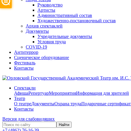
Руководство
Артисты
Административный состав
Художественно-постановочный состав
Архив спектаклей
Документы
Учредительные документы
Условия труда
COVID-19
Антитеррор
Сценическое оборудование
Фестиваль
Контакты
Спектакли
Афиша
Репертуар
Мероприятия
Информация для зрителей
Театр
О театре
Документы
Охрана труда
Подарочные сертифика
Контакты
Версия для слабовидящих
Найти
+7 (4862) 76-16-39