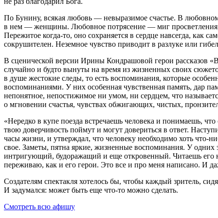
не раз благодарил Бога.
По Бунину, всякая любовь — невыразимое счастье. В любовном
в нем — женщины. Любовное потрясение — миг просветления, з
Пережитое когда-то, оно сохраняется в сердце навсегда, как са
сокрушителен. Неземное чувство приводит в разлуке или гибел
В сценической версии Ирины Кондрашовой герои рассказов «В 
случайно и будто вынуты на время из жизненных своих сюжетов.
в душе жестокие следы, то есть воспоминания, которые особе
воспоминаниями. У них особенная чувственная память, дар па
непонятное, непостижимое ни умом, ни сердцем, что называет
о мгновении счастья, чувствах обжигающих, чистых, пронзител
«Нередко в купе поезда встречаешь человека и понимаешь, что 
твою доверчивость поймут и могут довериться в ответ. Наступи
часы жизни, и утверждал, что человеку необходимо хоть что-ни
свое. Заметы, пятна яркие, жизненные воспоминания. У одних э
интригующий, будоражащий и еще откровенный. Читаешь его на
переживаю, как и его герои. Это все и про меня написано. И д
Создателям спектакля хотелось бы, чтобы каждый зритель, сидя
И задумался: может быть еще что-то можно сделать.
Смотреть всю афишу