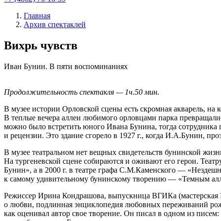
Главная
Архив спектаклей
Вихрь чувств
Иван Бунин.
В пяти воспоминаниях
Продолжительность спектакля — 1ч.50 мин.
В музее истории Орловской сцены есть скромная акварель, на к
В теплые вечера аллеи любимого орловцами парка превращались в
можно было встретить юного Ивана Бунина, тогда сотрудника г
и рецензии. Это здание сгорело в 1927 г., когда И.А.Бунин, п
В музее театральном нет вещных свидетельств бунинской жизни
На тургеневской сцене собираются и оживают его герои. Театру
Бунин», а в 2000 г. в театре графа С.М.Каменского — «Нездеш
к самому удивительному бунинскому творению — «Темным ал
Режиссер Ирина Кондрашова, выпускница ВГИКа (мастерская И.
о любви, подлинная энциклопедия любовных переживаний рожд
как оценивал автор свое творение. Он писал в одном из писем: