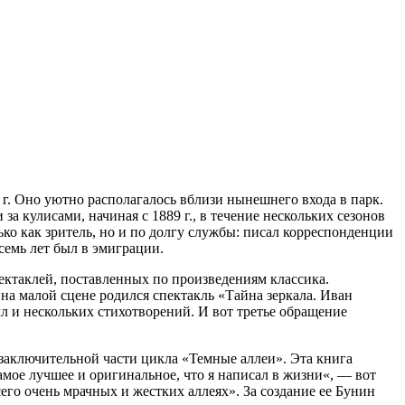
2 г. Оно уютно располагалось вблизи нынешнего входа в парк.
за кулисами, начиная с 1889 г., в течение нескольких сезонов
ко как зритель, но и по долгу службы: писал корреспонденции
 семь лет был в эмиграции.
пектаклей, поставленных по произведениям классика.
 на малой сцене родился спектакль «Тайна зеркала. Иван
л и нескольких стихотворений. И вот третье обращение
заключительной части цикла «Темные аллеи». Эта книга
ое лучшее и оригинальное, что я написал в жизни«, — вот
сего очень мрачных и жестких аллеях». За создание ее Бунин