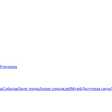
ты
События
Люди театра
Архив спектаклей
Музей
Доступная среда