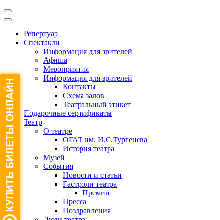
Репертуар
Спектакли
Информация для зрителей
Афиша
Мероприятия
Информация для зрителей
Контакты
Схема залов
Театральный этикет
Подарочные сертификаты
Театр
О театре
ОГАТ им. И.С.Тургенева
История театра
Музей
События
Новости и статьи
Гастроли театра
Премии
Пресса
Поздравления
Люди театра