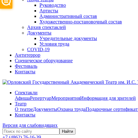
Руководство
Артисты
Административный состав
Художественно-постановочный состав
Архив спектаклей
Документы
Учредительные документы
Условия труда
COVID-19
Антитеррор
Сценическое оборудование
Фестиваль
Контакты
Спектакли
Афиша
Репертуар
Мероприятия
Информация для зрителей
Театр
О театре
Документы
Охрана труда
Подарочные сертифика
Контакты
Версия для слабовидящих
Найти
+7 (4862) 76-16-39