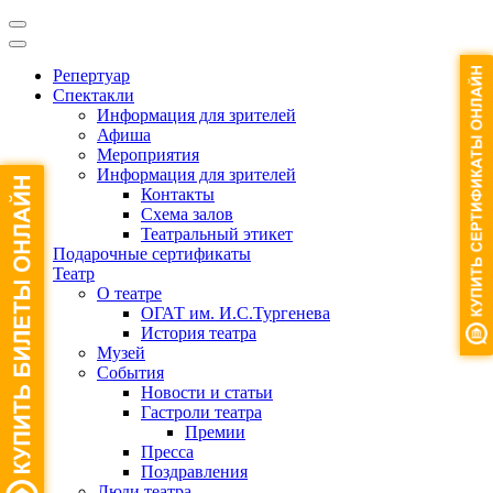
Репертуар
Спектакли
Информация для зрителей
Афиша
Мероприятия
Информация для зрителей
Контакты
Схема залов
Театральный этикет
Подарочные сертификаты
Театр
О театре
ОГАТ им. И.С.Тургенева
История театра
Музей
События
Новости и статьи
Гастроли театра
Премии
Пресса
Поздравления
Люди театра