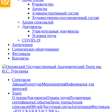
Руководство
Артисты
Административный состав
Художественно-постановочный состав
Архив спектаклей
Документы
Учредительные документы
Условия труда
COVID-19
Антитеррор
Сценическое оборудование
Фестиваль
Контакты
Спектакли
Афиша
Репертуар
Мероприятия
Информация для
зрителей
Театр
О театре
Документы
Охрана труда
Подарочные
сертификаты
События
Люди театра
Архив
спектаклей
Музей
Доступная среда
Антитеррор
Фестиваль
​ «РУССКАЯ КЛАССИКА»