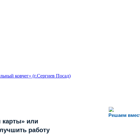
льный ковчег» (г.Сергиев Посад)
Решаем вмес
 карты» или
улучшить работу