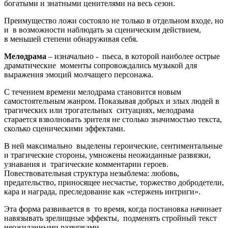
богатыми и знатными ценителями на весь сезон.
Преимущество ложи состояло не только в отдельном входе, но
и в возможности наблюдать за сценическим действием,
в меньшей степени обнаруживая себя.
Мелодрама
– изначально - пьеса, в которой наиболее острые
драматические моменты сопровождались музыкой для
выражения эмоций молчащего персонажа.
С течением времени мелодрама становится новым
самостоятельным жанром. Показывая добрых и злых людей в
трагических или трогательных ситуациях, мелодрама
старается взволновать зрителя не столько значимостью текста,
сколько сценическими эффектами.
В ней максимально выделены героические, сентиментальные
и трагические стороны, умножены неожиданные развязки,
узнавания и трагические комментарии героев.
Повествовательная структура незыблема: любовь,
предательство, приносящее несчастье, торжество добродетели,
кара и награда, преследование как «стержень интриги».
Эта форма развивается в то время, когда постановка начинает
навязывать зрелищные эффекты, подменять стройный текст
неожиданными развязками.