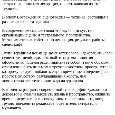
театра и живописная декорация, проистекающая из этой
техники.
В эпоху Возрождения сценография — техника, состоящая в
разрисовке холста задника.
В современном смысле слова это наука и искусство
организации сцены и театрального пространства.
Метонимически: собственно декорация, результат работы
сценографа.
Этим термином все чаще заменяется слово «декорация», если
существует необходимость выйти за рамки понятия
оформления. Сценография знаменует собой, таким образом,
стремление быть письмом в трехплоскостном пространстве (к
которому следует добавить еще и временное измерение), а не
просто искусством разукрашивания холста, чем
довольствовался театр вплоть до натурализма.
В моменты расцвета современной сценографии художники-
декораторы сумели вдохнуть жизнь в пространство, оживить
время и игру актера в совокупном творческом акте, когда
трудно вычленить режиссера, осветителя, актера или
музыканта.