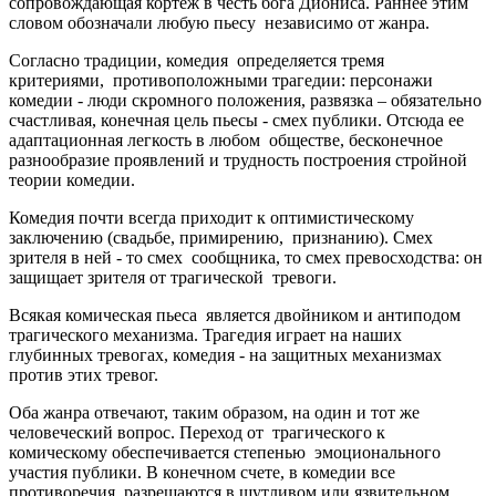
сопровождающая кортеж в честь бога Диониса. Раннее этим
словом обозначали любую пьесу независимо от жанра.
Согласно традиции, комедия определяется тремя
критериями, противоположными трагедии: персонажи
комедии - люди скромного положения, развязка – обязательно
счастливая, конечная цель пьесы - смех публики. Отсюда ее
адаптационная легкость в любом обществе, бесконечное
разнообразие проявлений и трудность построения стройной
теории комедии.
Комедия почти всегда приходит к оптимистическому
заключению (свадьбе, примирению, признанию). Смех
зрителя в ней - то смех сообщника, то смех превосходства: он
защищает зрителя от трагической тревоги.
Всякая комическая пьеса является двойником и антиподом
трагического механизма. Трагедия играет на наших
глубинных тревогах, комедия - на защитных механизмах
против этих тревог.
Оба жанра отвечают, таким образом, на один и тот же
человеческий вопрос. Переход от трагического к
комическому обеспечивается степенью эмоционального
участия публики. В конечном счете, в комедии все
противоречия разрешаются в шутливом или язвительном