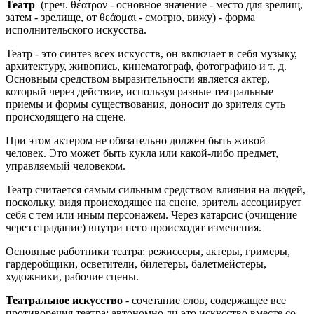
Театр
(греч. θέατρον - основное значение - место для зрелищ,
затем - зрелище, от θεάομαι - смотрю, вижу) - форма
исполнительского искусства.
Театр - это синтез всех искусств, он включает в себя музыку,
архитектуру, живопись, кинематограф, фотографию и т. д.
Основным средством выразительности является актер,
который через действие, используя разные театральные
приемы и формы существования, доносит до зрителя суть
происходящего на сцене.
При этом актером не обязательно должен быть живой
человек. Это может быть кукла или какой-либо предмет,
управляемый человеком.
Театр считается самым сильным средством влияния на людей,
поскольку, видя происходящее на сцене, зритель ассоциирует
себя с тем или иным персонажем. Через катарсис (очищение
через страдание) внутри него происходят изменения.
Основные работники театра: режиссеры, актеры, гримеры,
гардеробщики, осветители, билетеры, балетмейстеры,
художники, рабочие сцены.
Театральное искусство
- сочетание слов, содержащее все
противоречия театра: автономно ли это искусство вместе со