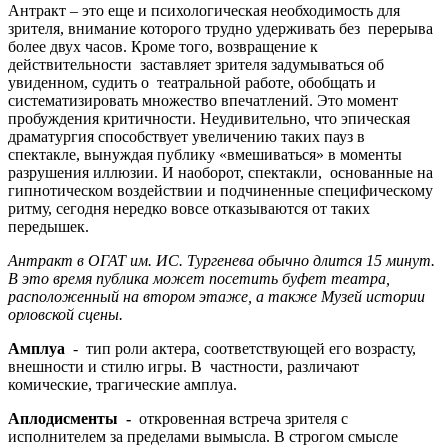
Антракт – это еще и психологическая необходимость для
зрителя, внимание которого трудно удерживать без перерыва
более двух часов. Кроме того, возвращение к
действительности заставляет зрителя задумываться об
увиденном, судить о театральной работе, обобщать и
систематизировать множество впечатлений. Это момент
пробуждения критичности. Неудивительно, что эпическая
драматургия способствует увеличению таких пауз в
спектакле, вынуждая публику «вмешиваться» в моменты
разрушения иллюзии. И наоборот, спектакли, основанные на
гипнотическом воздействии и подчиненные специфическому
ритму, сегодня нередко вовсе отказываются от таких
передышек.
Антракт в ОГАТ им. ИС. Тургенева обычно длится 15 минут.
В это время публика может посетить буфет театра,
расположенный на втором этаже, а также Музей истории
орловской сцены.
Амплуа
- тип роли актера, соответствующей его возрасту,
внешности и стилю игры. В частности, различают
комические, трагические амплуа.
Аплодисменты -
откровенная встреча зрителя с
исполнителем за пределами вымысла. В строгом смысле