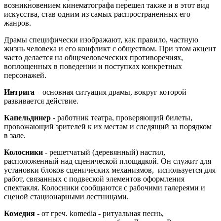
возникновением кинематографа перешел также и в этот вид
искусства, став одним из самых распространенных его
жанров.
Драмы специфически изображают, как правило, частную
жизнь человека и его конфликт с обществом. При этом акцент
часто делается на общечеловеческих противоречиях,
воплощенных в поведении и поступках конкретных
персонажей.
Интрига
– основная ситуация драмы, вокруг которой
развивается действие.
Капельдинер
- работник театра, проверяющий билеты,
провожающий зрителей к их местам и следящий за порядком
в зале.
Колосники
- решетчатый (деревянный) настил,
расположенный над сценической площадкой. Он служит для
установки блоков сценических механизмов, используется для
работ, связанных с подвеской элементов оформления
спектакля. Колосники сообщаются с рабочими галереями и
сценой стационарными лестницами.
Комедия
- от греч. komedia - ритуальная песнь,