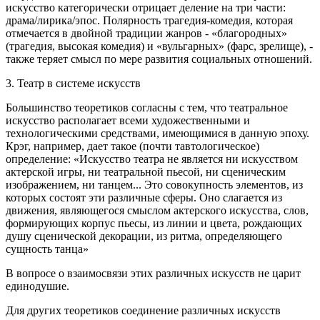
искусство категорически отрицает деление на три части:
драма/лирика/эпос. Полярность трагедия-комедия, которая
отмечается в двойной традиции жанров - «благородных»
(трагедия, высокая комедия) и «вульгарных» (фарс, зрелище), -
также теряет смысл по мере развития социальных отношений.
3. Театр в системе искусств
Большинство теоретиков согласны с тем, что театральное
искусство располагает всеми художественными и
технологическими средствами, имеющимися в данную эпоху.
Крэг, например, дает такое (почти тавтологическое)
определение: «Искусство театра не является ни искусством
актерской игры, ни театральной пьесой, ни сценическим
изображением, ни танцем... Это совокупность элементов, из
которых состоят эти различные сферы. Оно слагается из
движения, являющегося смыслом актерского искусства, слов,
формирующих корпус пьесы, из линии и цвета, рождающих
душу сценической декорации, из ритма, определяющего
сущность танца»
В вопросе о взаимосвязи этих различных искусств не царит
единодушие.
Для других теоретиков соединение различных искусств