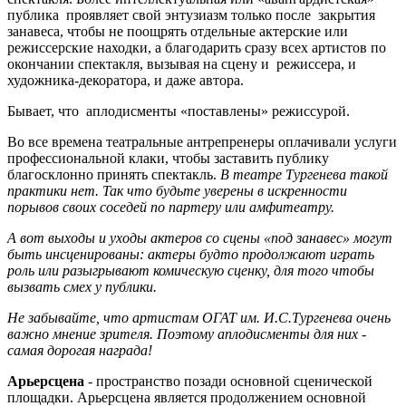
публика проявляет свой энтузиазм только после закрытия
занавеса, чтобы не поощрять отдельные актерские или
режиссерские находки, а благодарить сразу всех артистов по
окончании спектакля, вызывая на сцену и режиссера, и
художника-декоратора, и даже автора.
Бывает, что аплодисменты «поставлены» режиссурой.
Во все времена театральные антрепренеры оплачивали услуги
профессиональной клаки, чтобы заставить публику
благосклонно принять спектакль.
В театре Тургенева такой
практики нет. Так что будьте уверены в искренности
порывов своих соседей по партеру или амфитеатру.
А вот выходы и уходы актеров со сцены «под занавес» могут
быть инсценированы: актеры будто продолжают играть
роль или разыгрывают комическую сценку, для того чтобы
вызвать смех у публики.
Не забывайте, что артистам ОГАТ им. И.С.Тургенева очень
важно мнение зрителя. Поэтому аплодисменты для них -
самая дорогая награда!
Арьерсцена
- пространство позади основной сценической
площадки. Арьерсцена является продолжением основной