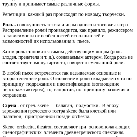
труппу и принимает самые различные формы.
Репетиции каждый раз происходят по-новому, творчески.
Роль -
совокупность текста и игры одного и того же актера.
Распределение ролей производится, как правило, режиссером
в зависимости от особенностей исполнителей и
возможностей их использования в пьесе.
Затем роль становится самим действующим лицом (роль
злодея, предателя и т. д.), создаваемым актером. Когда роль не
соответствует амплуа артиста, говорят о смешанной роли.
В любой пьесе встречаются так называемые основные и
второстепенные роли. Отношение к роли складывается то по
принципу подражания и идентификации (воплощение
персонажа актером), то, напротив, по принципу различия и
остранения.
Сцена
- от греч. skene — балаган, подмостки. В эпоху
зарождения греческого театра skene была клеткой или
палаткой, пристроенной позади orchestra.
Skene, orchectra, theatron составляют три основополагающих
сценографических элемента древнегреческого спектакля.