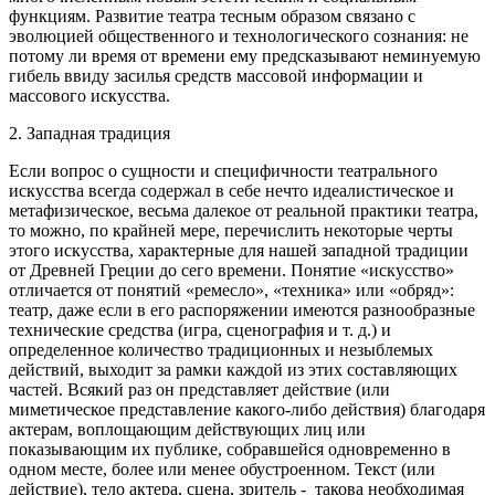
функциям. Развитие театра тесным образом связано с
эволюцией общественного и технологического сознания: не
потому ли время от времени ему предсказывают неминуемую
гибель ввиду засилья средств массовой информации и
массового искусства.
2. Западная традиция
Если вопрос о сущности и специфичности театрального
искусства всегда содержал в себе нечто идеалистическое и
метафизическое, весьма далекое от реальной практики театра,
то можно, по крайней мере, перечислить некоторые черты
этого искусства, характерные для нашей западной традиции
от Древней Греции до сего времени. Понятие «искусство»
отличается от понятий «ремесло», «техника» или «обряд»:
театр, даже если в его распоряжении имеются разнообразные
технические средства (игра, сценография и т. д.) и
определенное количество традиционных и незыблемых
действий, выходит за рамки каждой из этих составляющих
частей. Всякий раз он представляет действие (или
миметическое представление какого-либо действия) благодаря
актерам, воплощающим действующих лиц или
показывающим их публике, собравшейся одновременно в
одном месте, более или менее обустроенном. Текст (или
действие), тело актера, сцена, зритель - такова необходимая