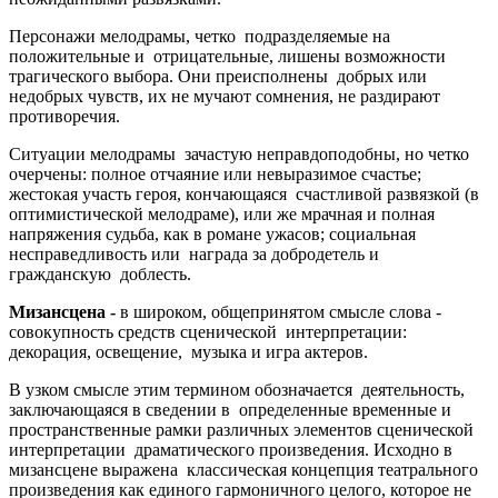
Персонажи мелодрамы, четко подразделяемые на
положительные и отрицательные, лишены возможности
трагического выбора. Они преисполнены добрых или
недобрых чувств, их не мучают сомнения, не раздирают
противоречия.
Ситуации мелодрамы зачастую неправдоподобны, но четко
очерчены: полное отчаяние или невыразимое счастье;
жестокая участь героя, кончающаяся счастливой развязкой (в
оптимистической мелодраме), или же мрачная и полная
напряжения судьба, как в романе ужасов; социальная
несправедливость или награда за добродетель и
гражданскую доблесть.
Мизансцена -
в широком, общепринятом смысле слова -
совокупность средств сценической интерпретации:
декорация, освещение, музыка и игра актеров.
В узком смысле этим термином обозначается деятельность,
заключающаяся в сведении в определенные временные и
пространственные рамки различных элементов сценической
интерпретации драматического произведения. Исходно в
мизансцене выражена классическая концепция театрального
произведения как единого гармоничного целого, которое не