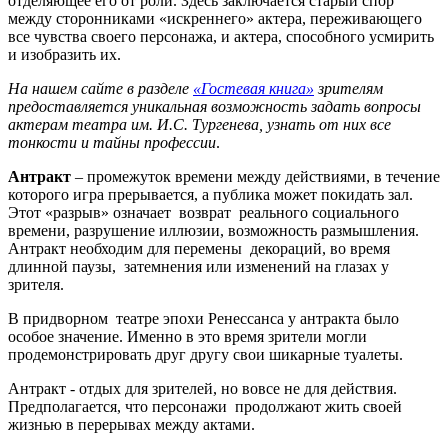
отделяющее его от роли. Здесь заключается старый спор
между сторонниками «искреннего» актера, переживающего
все чувства своего персонажа, и актера, способного усмирить
и изобразить их.
На нашем сайте в разделе
«Гостевая книга»
зрителям
предоставляется уникальная возможность задать вопросы
актерам театра им. И.С. Тургенева, узнать от них все
тонкости и тайны профессии
.
Антракт
– промежуток времени между действиями, в течение
которого игра прерывается, а публика может покидать зал.
Этот «разрыв» означает возврат реального социального
времени, разрушение иллюзии, возможность размышления.
Антракт необходим для перемены декораций, во время
длинной паузы, затемнения или изменений на глазах у
зрителя.
В придворном театре эпохи Ренессанса у антракта было
особое значение. Именно в это время зрители могли
продемонстрировать друг другу свои шикарные туалеты.
Антракт - отдых для зрителей, но вовсе не для действия.
Предполагается, что персонажи продолжают жить своей
жизнью в перерывах между актами.