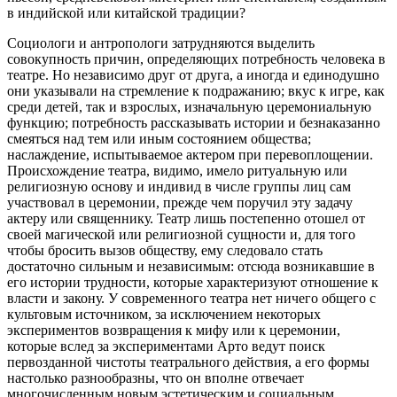
в индийской или китайской традиции?
Социологи и антропологи затрудняются выделить
совокупность причин, определяющих потребность человека в
театре. Но независимо друг от друга, а иногда и единодушно
они указывали на стремление к подражанию; вкус к игре, как
среди детей, так и взрослых, изначальную церемониальную
функцию; потребность рассказывать истории и безнаказанно
смеяться над тем или иным состоянием общества;
наслаждение, испытываемое актером при перевоплощении.
Происхождение театра, видимо, имело ритуальную или
религиозную основу и индивид в числе группы лиц сам
участвовал в церемонии, прежде чем поручил эту задачу
актеру или священнику. Театр лишь постепенно отошел от
своей магической или религиозной сущности и, для того
чтобы бросить вызов обществу, ему следовало стать
достаточно сильным и независимым: отсюда возникавшие в
его истории трудности, которые характеризуют отношение к
власти и закону. У современного театра нет ничего общего с
культовым источником, за исключением некоторых
экспериментов возвращения к мифу или к церемонии,
которые вслед за экспериментами Арто ведут поиск
первозданной чистоты театрального действия, а его формы
настолько разнообразны, что он вполне отвечает
многочисленным новым эстетическим и социальным