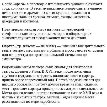
Слово «орега» в переводе с итальянского буквально означает
труд, сочинение. В этом музыкальном жанре слиты в единое
целое поэзия и драматическое искусство, вокальная и
инструментальная музыка, мимика, танцы, живопись,
декорации и костюмы.
Практически каждая опера начинается увертюрой —
симфоническим вступлением, которое в общих чертах
знакомит слушателя с содержанием всего действия.
Партер
(фр.
parterre
— на земле) — нижний этаж зрительного
зала в театре с местами для публики в пространстве от сцены
или от оркестра до противоположной стены или до
амфитеатра.
Родоначальником партера была скамья для сенаторов в
театрах Древнего Рима. В XVII веке, после появления
ярусного театрального здания, видоизменился и партер,
приняв более современный вид. Партер предназначался для
низшего сословия, поэтому долгое время не имел сидячих
мест - зрителям партера приходилось смотреть спектакль стоя.
Места для сидения в партере появились в начале XVII века в
частных закрытых театрах Англии. Тогда сидячие места
расставлялись по мере надобности.