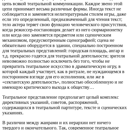
цепь всякой театральной коммуникации. Каждое звено этой
цепи принимает весьма различные формы. Иногда текст не
соблюдается и заменяется нелитературным стилем игры, даже
если это определенный, предназначенный для чтения текст;
тело актера теряет свою функцию человеческого присутствия,
когда режиссер-постановщик делает из него сюрмарионетку
или когда оно заменяется предметом или сценическим
механизмом, предусмотренным сценографией; сцена не
обязательно оборудуется в здании, специально построенном
для театральных представлений: городская площадь, ангар и
т.д. прекрасно годятся для театральной деятельности; зрителя
невозможно полностью исключить без того, чтобы не
превратить театральное искусство в драматическую игру, в
которой каждый участвует, как в ритуале, не нуждающемся в
постороннем взгляде для его исполнения, или же в
«сектантскую деятельность», полностью обособленную и не
имеющую критического выхода к обществу…
Театральное представление предполагает целый комплекс
директивных указаний, советов, распоряжений,
содержащихся в театральной партитуре, тексте и сценических
указаниях.
В различии между жанрами и их иерархии нет ничего
твердого и окончательного. Так, современное театральное