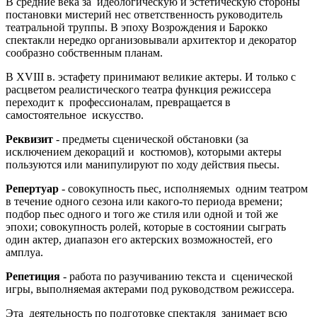
В средние века за идеологическую и эстетическую стороны
постановки мистерий нес ответственность руководитель
театральной труппы. В эпоху Возрождения и Барокко
спектакли нередко организовывали архитектор и декоратор
сообразно собственным планам.
В XVIII в. эстафету принимают великие актеры. И только с
расцветом реалистического театра функция режиссера
переходит к профессионалам, превращается в
самостоятельное искусство.
Реквизит
- предметы сценической обстановки (за
исключением декораций и костюмов), которыми актеры
пользуются или манипулируют по ходу действия пьесы.
Репертуар
- совокупность пьес, исполняемых одним театром
в течение одного сезона или какого-то периода времени;
подбор пьес одного и того же стиля или одной и той же
эпохи; совокупность ролей, которые в состоянии сыграть
один актер, диапазон его актерских возможностей, его
амплуа.
Репетиция
- работа по разучиванию текста и сценической
игры, выполняемая актерами под руководством режиссера.
Эта деятельность по подготовке спектакля занимает всю