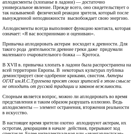
аплодисменты (хлопанье в ладони) — достаточно
универсальное явление. Прежде всего, оно свидетельствует о
так называемой физической реакции зрителя, который после
вынужденной неподвижности высвобождает свою энергию.
Аплодисменты всегда выполняют функцию контакта, которая
означает: «Я вас воспринимаю и оцениваю».
Привычка аплодировать актерам восходит к древности. Для
такого рода деятельности древние греки даже придумали
маленького очаровательного божка — Кротоса.
В XVII в. привычка хлопать в ладони была распространена на
всей территории Европы. В некоторых культурах публика
демонстрирует свое одобрение криками, свистом.
Актеры
ОГАТ им.И.С.Тургенева просят своих зрителей в этом смысле
не отходить от русской традиции и законов вежливости.
Спорным является вопрос, можно ли аплодировать во время
представления и таким образом разрушать иллюзию. Ведь
аплодисменты — элемент остранения, вторжения реальности
в искусство.
В настоящее время зрители охотно аплодируют актерам, их
остротам, декорациям в начале действия, прерывают ход
спектакля. Более интеллектуальная или «авангардистская»