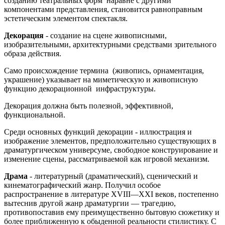
созданию театральных форм наравне с другими
компонентами представления, становится равноправным
эстетическим элементом спектакля.
Декорация
- создание на сцене живописными,
изобразительными, архитектурными средствами зрительного
образа действия.
Само происхождение термина (живопись, орнаментация,
украшение) указывает на миметическую и живописную
функцию декорационной инфраструктуры.
Декорация должна быть полезной, эффективной,
функциональной.
Среди основных функций декорации - иллюстрация и
изображение элементов, предположительно существующих в
драматургическом универсуме, свободное конструирование и
изменение сцены, рассматриваемой как игровой механизм.
Драма
- литературный (драматический), сценический и
кинематографический жанр. Получил особое
распространение в литературе XVIII—XXI веков, постепенно
вытеснив другой жанр драматургии — трагедию,
противопоставив ему преимущественно бытовую сюжетику и
более приближенную к обыденной реальности стилистику. С