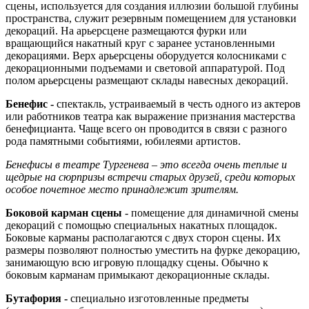
сцены, используется для создания иллюзии большой глубины
пространства, служит резервным помещением для установки
декораций. На арьерсцене размещаются фурки или
вращающийся накатный круг с заранее установленными
декорациями. Верх арьерсцены оборудуется колосниками с
декорационными подъемами и световой аппаратурой. Под
полом арьерсцены размещают склады навесных декораций.
Бенефис -
спектакль, устраиваемый в честь одного из актеров
или работников театра как выражение признания мастерства
бенефицианта. Чаще всего он проводится в связи с разного
рода памятными событиями, юбилеями артистов.
Бенефисы в театре Тургенева – это всегда очень теплые и
щедрые на сюрпризы встречи старых друзей, среди которых
особое почетное место принадлежит зрителям.
Боковой карман сцены
- помещение для динамичной смены
декораций с помощью специальных накатных площадок.
Боковые карманы располагаются с двух сторон сцены. Их
размеры позволяют полностью уместить на фурке декорацию,
занимающую всю игровую площадку сцены. Обычно к
боковым карманам примыкают декорационные склады.
Бутафория -
специально изготовленные предметы