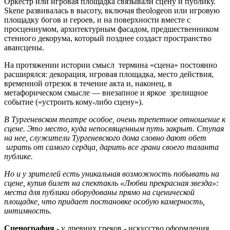
Оркестр или игровая площадка связывали сцену и публику.
Skene развивалась в высоту, включая theologeon или игровую
площадку богов и героев, и на поверхности вместе с
просцениумом, архитектурным фасадом, предшественником
стенного декорума, который позднее создаст пространство
авансцены.
На протяжении истории смысл термина «сцена» постоянно
расширялся: декорация, игровая площадка, место действия,
временной отрезок в течение акта и, наконец, в
метафорическом смысле — внезапное и яркое зрелищное
событие («устроить кому-либо сцену»).
В Тургеневском театре особое, очень трепетное отношение к
сцене. Это место, куда непосвященным путь закрыт. Ступая
на нее, служители Тургеневского дома словно дают обет
играть от самого сердца, дарить все грани своего таланта
публике.
Но и у зрителей есть уникальная возможность побывать на
сцене, купив билет на спектакль «Любви прекрасная звезда»:
места для публики оборудованы прямо на сценической
площадке, что придает постановке особую камерность,
интимность.
Сценография
- у древних греков - искусство оформления