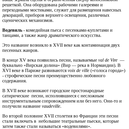
решеткой. Она оборудована рабочими галереями и
переходными мостиками, служит для размещения навесных
декораций, приборов верхнего освещения, различных
сценических механизмов.
Водевиль -
комедийная пьеса с песенками-куплетами и
танцами, а также жанр драматического искусства.
Это название возникло в XVII веке как контаминация двух
песенных жанров.
В конце XV века появились песни, называемые
val de Vire
—
буквально «Вирская долина» (Вир — река в Нормандии). В
XVI веке в Париже развиваются
voix de ville
(«голоса города»)
- строфические песни преимущественно любовного
содержания.
В XVII веке возникают городские простонародные
сатирические песни, исполнявшиеся с несложным
инструментальным сопровождением или без него. Они-то и
получили название
vaudeville
.
Во второй половине XVII столетия во Франции эти песни
стали включать в небольшие театральные пьески, которые
затем также стали называться «водевилями».