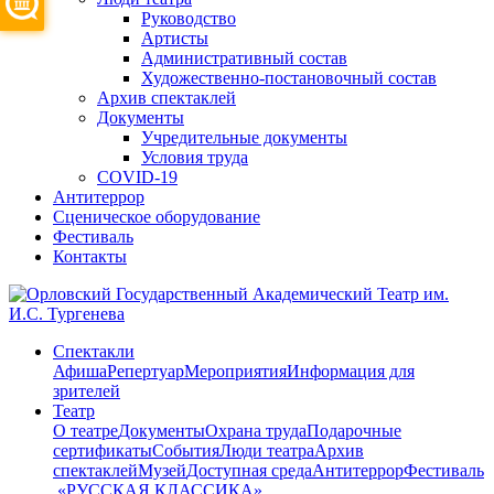
Руководство
Артисты
Административный состав
Художественно-постановочный состав
Архив спектаклей
Документы
Учредительные документы
Условия труда
COVID-19
Антитеррор
Сценическое оборудование
Фестиваль
Контакты
Спектакли
Афиша
Репертуар
Мероприятия
Информация для
зрителей
Театр
О театре
Документы
Охрана труда
Подарочные
сертификаты
События
Люди театра
Архив
спектаклей
Музей
Доступная среда
Антитеррор
Фестиваль
​ «РУССКАЯ КЛАССИКА»