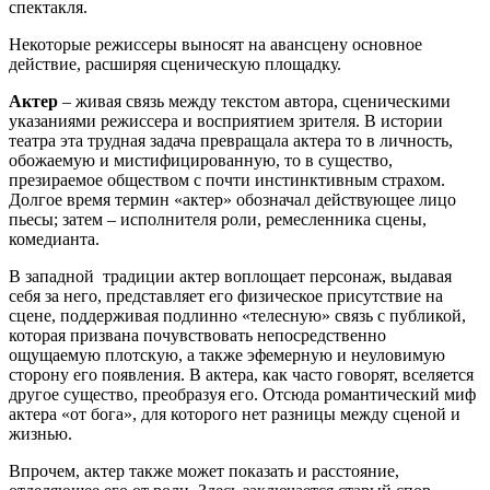
спектакля.
Некоторые режиссеры выносят на авансцену основное
действие, расширяя сценическую площадку.
Актер
– живая связь между текстом автора, сценическими
указаниями режиссера и восприятием зрителя. В истории
театра эта трудная задача превращала актера то в личность,
обожаемую и мистифицированную, то в существо,
презираемое обществом с почти инстинктивным страхом.
Долгое время термин «актер» обозначал действующее лицо
пьесы; затем – исполнителя роли, ремесленника сцены,
комедианта.
В западной традиции актер воплощает персонаж, выдавая
себя за него, представляет его физическое присутствие на
сцене, поддерживая подлинно «телесную» связь с публикой,
которая призвана почувствовать непосредственно
ощущаемую плотскую, а также эфемерную и неуловимую
сторону его появления. В актера, как часто говорят, вселяется
другое существо, преобразуя его. Отсюда романтический миф
актера «от бога», для которого нет разницы между сценой и
жизнью.
Впрочем, актер также может показать и расстояние,