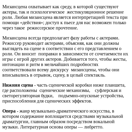
Мизансцена охватывает как среду, в которой существуют
актеры, так и психологическое жестикуляционное решение
роли. Любая мизансцена является интерпретацией текста при
помощи «действия»; доступ к пьесе для нас возможен только
через такое режиссерское прочтение.
Мизансцена всегда предполагает фазу работы с актерами.
Режиссер руководит актерами, объясняя, как они должны
выглядеть на сцене в соответствии с его представлением о
роли. Он вносит поправки в зависимости от сочетаемости их
игры с игрой других актеров. Добивается того, чтобы жесты,
интонации и ритм в мельчайших подробностях
соответствовали всему дискурсу мизансцены, чтобы они
вписывались в отрывок, сцену, в целый спектакль.
Нижняя сцена
- часть сценической коробки ниже планшета,
где расположены сценические механизмы, суфлерская и
светорегуляторная будки, подъемно-опускные устройства,
приспособления для сценических эффектов.
Опера -
жанр музыкально-драматического искусства, в
котором содержание воплощается средствами музыкальной
драматургии, главным образом посредством вокальной
музыки. Литературная основа оперы — либретто.