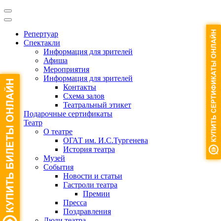
Репертуар
Спектакли
Информация для зрителей
Афиша
Мероприятия
Информация для зрителей
Контакты
Схема залов
Театральный этикет
Подарочные сертификаты
Театр
О театре
ОГАТ им. И.С.Тургенева
История театра
Музей
События
Новости и статьи
Гастроли театра
Премии
Пресса
Поздравления
Люди театра