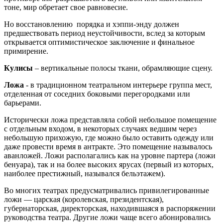
тоне, мир обретает свое равновесие.
Но восстановлению порядка и хэппи-энду должен
предшествовать период неустойчивости, вслед за которым
открывается оптимистическое заключение и финальное
примирение.
Кулисы
– вертикальные полосы ткани, обрамляющие сцену.
Ложа
- в традиционном театральном интерьере группа мест,
отделенная от соседних боковыми перегородками или
барьерами.
Исторически ложа представляла собой небольшое помещение
с отдельным входом, в некоторых случаях ведшим через
небольшую прихожую, где можно было оставить одежду или
даже провести время в антракте. Это помещение называлось
аванложей. Ложи располагались как на уровне партера (ложи
бенуара), так и на более высоких ярусах (первый из которых,
наиболее престижный, назывался бельэтажем).
Во многих театрах предусматривались привилегированные
ложи — царская (королевская, президентская),
губернаторская, директорская, находившаяся в распоряжении
руководства театра. Другие ложи чаще всего абонировались