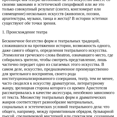
своими законами и эстетической спецификой или же это
только совокупный результат (синтез, конгломерат или
совмещение) нескольких искусств (живописи, поэзии,
архитектуры, музыки, танца и жеста)? В истории эстетики
существуют обе точки зрения.
1. Происхождение театра
Бесконечное богатство форм и театральных традиций,
сложившихся на протяжении истории, возможность одного,
даже самого общего, определения театрального искусства.
Этимология греческого слова theatron, означавшего место, где
собирались зрители, чтобы смотреть представление, лишь
частично передает одно из слагаемых этого искусства. В
самом деле, искусство, предназначенное преимущественно
для зрительного восприятия, своего рода
институционализированного созерцания, театр, тем не менее,
часто сводился к искусству драматургии, литературному
жанру, зрелищная сторона которого со времен Аристотеля
рассматривалась в качестве аксессуара, неизбежно зависимого
от текста. Множеству театральных форм и драматических
жанров соответствует разнообразие материальных,
социальных и эстетических условий театрального дела: что
общего, например, между примитивным обрядом, бульварной
пьесой, средневековой мистерией или спектаклем, созданным