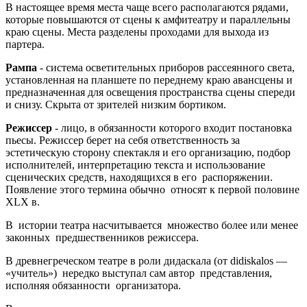
В настоящее время места чаще всего располагаются рядами,
которые повышаются от сцены к амфитеатру и параллельны
краю сцены. Места разделены проходами для выхода из
партера.
Рампа
- система осветительных приборов рассеянного света,
установленная на планшете по переднему краю авансцены и
предназначенная для освещения пространства сцены спереди
и снизу. Скрыта от зрителей низким бортиком.
Режиссер
- лицо, в обязанности которого входит постановка
пьесы. Режиссер берет на себя ответственность за
эстетическую сторону спектакля и его организацию, подбор
исполнителей, интерпретацию текста и использование
сценических средств, находящихся в его распоряжении.
Появление этого термина обычно относят к первой половине
ХLХ в.
В истории театра насчитывается множество более или менее
законных предшественников режиссера.
В древнегреческом театре в роли дидаскала (от didiskalos —
«учитель») нередко выступал сам автор представления,
исполняя обязанности организатора.