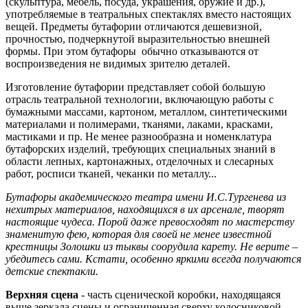
(скульптура, мебель, посуда, украшения, оружие и др.),
употребляемые в театральных спектаклях вместо настоящих
вещей. Предметы бутафории отличаются дешевизной,
прочностью, подчеркнутой выразительностью внешней
формы. При этом бутафоры обычно отказываются от
воспроизведения не видимых зрителю деталей.
Изготовление бутафории представляет собой большую
отрасль театральной технологии, включающую работы с
бумажными массами, картоном, металлом, синтетическими
материалами и полимерами, тканями, лаками, красками,
мастиками и пр. Не менее разнообразна и номенклатура
бутафорских изделий, требующих специальных знаний в
области лепных, картонажных, отделочных и слесарных
работ, росписи тканей, чеканки по металлу...
Бутафоры академического театра имени И.С.Тургенева из
нехитрых материалов, находящихся в их арсенале, творят
настоящие чудеса. Порой даже превосходят по мастерству
знаменитую фею, которая для своей не менее известной
крестницы Золошки из тыквы соорудила карету. Не верите –
убедитесь сами. Кстати, особенно яркими всегда получаются
детские спектакли.
Верхняя сцена
- часть сценической коробки, находящаяся
выше зеркала сцены и ограниченная сверху колосниковой