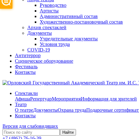
Руководство
Артисты
Административный состав
Художественно-постановочный состав
Архив спектаклей
Документы
Учредительные документы
Условия труда
COVID-19
Антитеррор
Сценическое оборудование
Фестиваль
Контакты
Спектакли
Афиша
Репертуар
Мероприятия
Информация для зрителей
Театр
О театре
Документы
Охрана труда
Подарочные сертифика
Контакты
Версия для слабовидящих
Найти
+7 (4862) 76-16-39