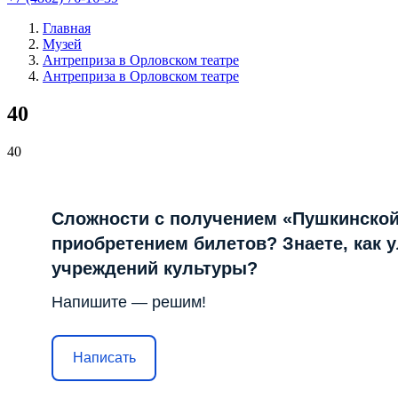
Главная
Музей
Антреприза в Орловском театре
Антреприза в Орловском театре
40
40
Сложности с получением «Пушкинской
приобретением билетов? Знаете, как 
учреждений культуры?
Напишите — решим!
Написать