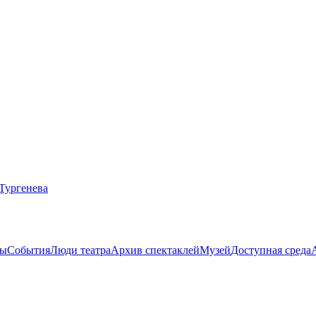
ты
События
Люди театра
Архив спектаклей
Музей
Доступная среда