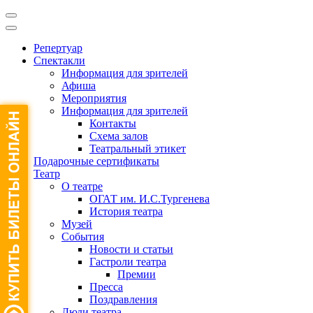
Репертуар
Спектакли
Информация для зрителей
Афиша
Мероприятия
Информация для зрителей
Контакты
Схема залов
Театральный этикет
Подарочные сертификаты
Театр
О театре
ОГАТ им. И.С.Тургенева
История театра
Музей
События
Новости и статьи
Гастроли театра
Премии
Пресса
Поздравления
Люди театра