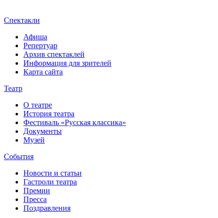
Спектакли
Афиша
Репертуар
Архив спектаклей
Информация для зрителей
Карта сайта
Театр
О театре
История театра
Фестиваль «Русская классика»
Документы
Музей
События
Новости и статьи
Гастроли театра
Премии
Пресса
Поздравления