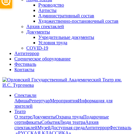
Руководство
Артисты
Административный состав
Художественно-постановочный состав
Архив спектаклей
Документы
Учредительные документы
Условия труда
COVID-19
Антитеррор
Сценическое оборудование
Фестиваль
Контакты
Спектакли
Афиша
Репертуар
Мероприятия
Информация для
зрителей
Театр
О театре
Документы
Охрана труда
Подарочные
сертификаты
События
Люди театра
Архив
спектаклей
Музей
Доступная среда
Антитеррор
Фестиваль
​ «РУССКАЯ КЛАССИКА»