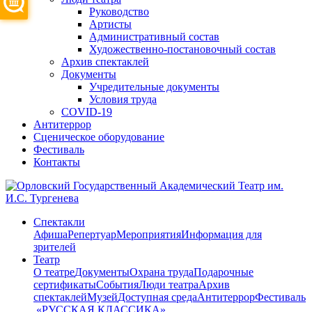
Руководство
Артисты
Административный состав
Художественно-постановочный состав
Архив спектаклей
Документы
Учредительные документы
Условия труда
COVID-19
Антитеррор
Сценическое оборудование
Фестиваль
Контакты
Спектакли
Афиша
Репертуар
Мероприятия
Информация для
зрителей
Театр
О театре
Документы
Охрана труда
Подарочные
сертификаты
События
Люди театра
Архив
спектаклей
Музей
Доступная среда
Антитеррор
Фестиваль
​ «РУССКАЯ КЛАССИКА»