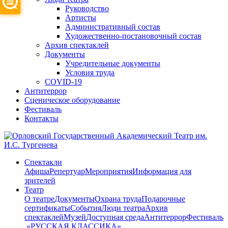
Руководство
Артисты
Административный состав
Художественно-постановочный состав
Архив спектаклей
Документы
Учредительные документы
Условия труда
COVID-19
Антитеррор
Сценическое оборудование
Фестиваль
Контакты
Спектакли
Афиша
Репертуар
Мероприятия
Информация для
зрителей
Театр
О театре
Документы
Охрана труда
Подарочные
сертификаты
События
Люди театра
Архив
спектаклей
Музей
Доступная среда
Антитеррор
Фестиваль
​ «РУССКАЯ КЛАССИКА»