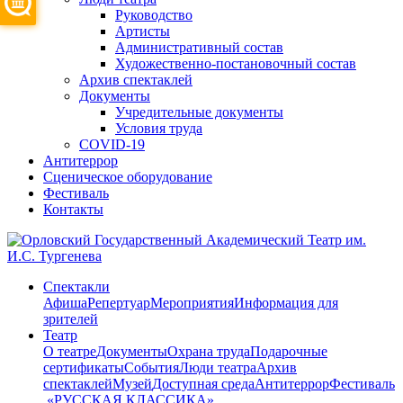
Руководство
Артисты
Административный состав
Художественно-постановочный состав
Архив спектаклей
Документы
Учредительные документы
Условия труда
COVID-19
Антитеррор
Сценическое оборудование
Фестиваль
Контакты
Спектакли
Афиша
Репертуар
Мероприятия
Информация для
зрителей
Театр
О театре
Документы
Охрана труда
Подарочные
сертификаты
События
Люди театра
Архив
спектаклей
Музей
Доступная среда
Антитеррор
Фестиваль
​ «РУССКАЯ КЛАССИКА»