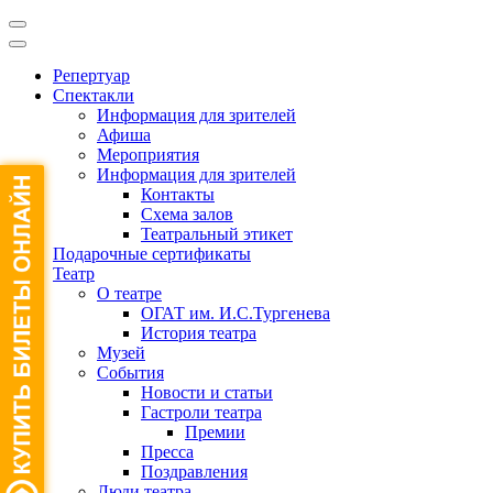
Репертуар
Спектакли
Информация для зрителей
Афиша
Мероприятия
Информация для зрителей
Контакты
Схема залов
Театральный этикет
Подарочные сертификаты
Театр
О театре
ОГАТ им. И.С.Тургенева
История театра
Музей
События
Новости и статьи
Гастроли театра
Премии
Пресса
Поздравления
Люди театра