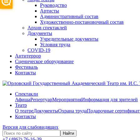
Руководство
Артисты
Административный состав
Художественно-постановочный состав
Архив спектаклей
Документы
Учредительные документы
Условия труда
COVID-19
Антитеррор
Сценическое оборудование
Фестиваль
Контакты
Спектакли
Афиша
Репертуар
Мероприятия
Информация для зрителей
Театр
О театре
Документы
Охрана труда
Подарочные сертифика
Контакты
Версия для слабовидящих
Найти
+7 (4862) 76-16-39