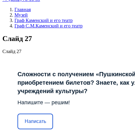
Главная
Музей
Граф Каменский и его театр
Граф С.М.Каменский и его театр
Слайд 27
Слайд 27
Сложности с получением «Пушкинской
приобретением билетов? Знаете, как 
учреждений культуры?
Напишите — решим!
Написать