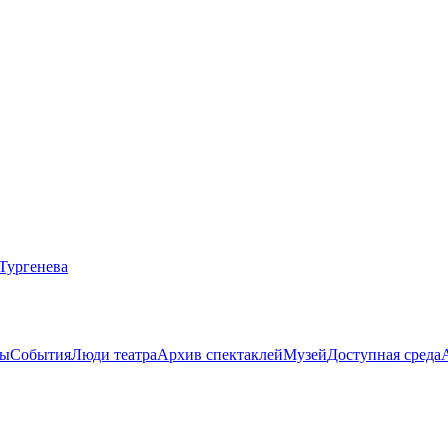
ты
События
Люди театра
Архив спектаклей
Музей
Доступная среда