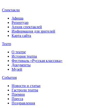
Спектакли
Афиша
Репертуар
Архив спектаклей
Информация для зрителей
Карта сайта
Театр
О театре
История театра
Фестиваль «Русская классика»
Документы
Музей
События
Новости и статьи
Гастроли театра
Премии
Пресса
Поздравления