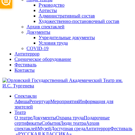
Руководство
Артисты
Административный состав
Художественно-постановочный состав
Архив спектаклей
Документы
Учредительные документы
Условия труда
COVID-19
Антитеррор
Сценическое оборудование
Фестиваль
Контакты
Спектакли
Афиша
Репертуар
Мероприятия
Информация для
зрителей
Театр
О театре
Документы
Охрана труда
Подарочные
сертификаты
События
Люди театра
Архив
спектаклей
Музей
Доступная среда
Антитеррор
Фестиваль
​ «РУССКАЯ КЛАССИКА»