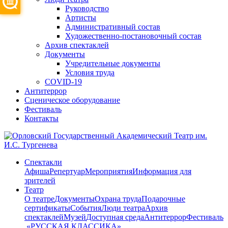
Руководство
Артисты
Административный состав
Художественно-постановочный состав
Архив спектаклей
Документы
Учредительные документы
Условия труда
COVID-19
Антитеррор
Сценическое оборудование
Фестиваль
Контакты
Спектакли
Афиша
Репертуар
Мероприятия
Информация для
зрителей
Театр
О театре
Документы
Охрана труда
Подарочные
сертификаты
События
Люди театра
Архив
спектаклей
Музей
Доступная среда
Антитеррор
Фестиваль
​ «РУССКАЯ КЛАССИКА»