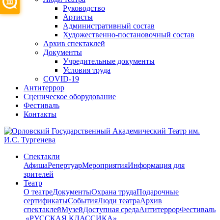
Руководство
Артисты
Административный состав
Художественно-постановочный состав
Архив спектаклей
Документы
Учредительные документы
Условия труда
COVID-19
Антитеррор
Сценическое оборудование
Фестиваль
Контакты
Спектакли
Афиша
Репертуар
Мероприятия
Информация для
зрителей
Театр
О театре
Документы
Охрана труда
Подарочные
сертификаты
События
Люди театра
Архив
спектаклей
Музей
Доступная среда
Антитеррор
Фестиваль
​ «РУССКАЯ КЛАССИКА»