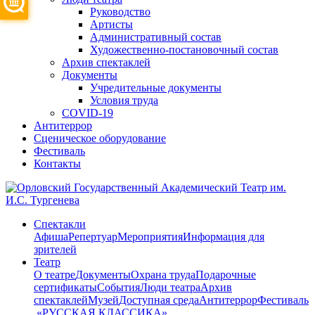
Руководство
Артисты
Административный состав
Художественно-постановочный состав
Архив спектаклей
Документы
Учредительные документы
Условия труда
COVID-19
Антитеррор
Сценическое оборудование
Фестиваль
Контакты
Спектакли
Афиша
Репертуар
Мероприятия
Информация для
зрителей
Театр
О театре
Документы
Охрана труда
Подарочные
сертификаты
События
Люди театра
Архив
спектаклей
Музей
Доступная среда
Антитеррор
Фестиваль
​ «РУССКАЯ КЛАССИКА»