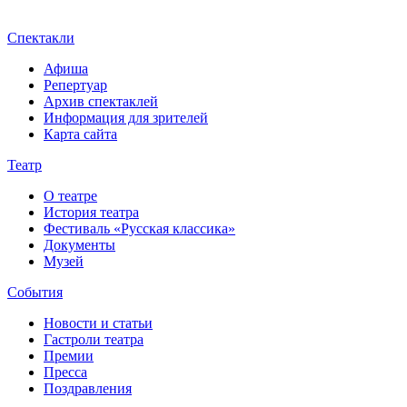
Спектакли
Афиша
Репертуар
Архив спектаклей
Информация для зрителей
Карта сайта
Театр
О театре
История театра
Фестиваль «Русская классика»
Документы
Музей
События
Новости и статьи
Гастроли театра
Премии
Пресса
Поздравления