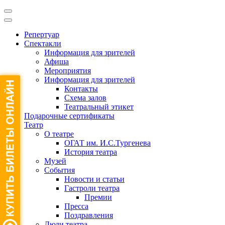
Репертуар
Спектакли
Информация для зрителей
Афиша
Мероприятия
Информация для зрителей
Контакты
Схема залов
Театральный этикет
Подарочные сертификаты
Театр
О театре
ОГАТ им. И.С.Тургенева
История театра
Музей
События
Новости и статьи
Гастроли театра
Премии
Пресса
Поздравления
Люди театра