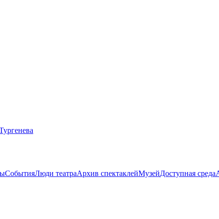
ты
События
Люди театра
Архив спектаклей
Музей
Доступная среда