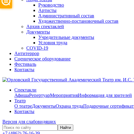
Руководство
Артисты
Административный состав
Художественно-постановочный состав
Архив спектаклей
Документы
Учредительные документы
Условия труда
COVID-19
Антитеррор
Сценическое оборудование
Фестиваль
Контакты
Спектакли
Афиша
Репертуар
Мероприятия
Информация для зрителей
Театр
О театре
Документы
Охрана труда
Подарочные сертифика
Контакты
Версия для слабовидящих
Найти
+7 (4862) 76-16-39