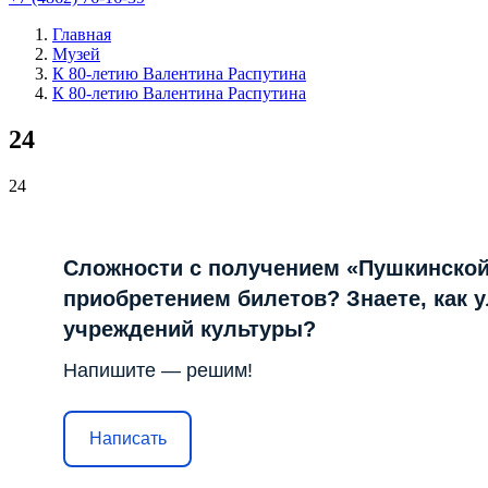
Главная
Музей
К 80-летию Валентина Распутина
К 80-летию Валентина Распутина
24
24
Сложности с получением «Пушкинской
приобретением билетов? Знаете, как 
учреждений культуры?
Напишите — решим!
Написать