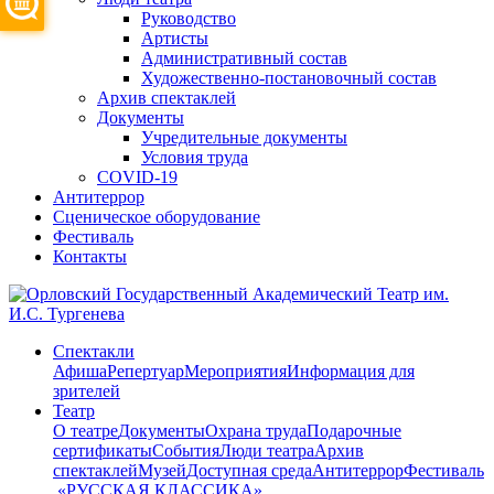
Руководство
Артисты
Административный состав
Художественно-постановочный состав
Архив спектаклей
Документы
Учредительные документы
Условия труда
COVID-19
Антитеррор
Сценическое оборудование
Фестиваль
Контакты
Спектакли
Афиша
Репертуар
Мероприятия
Информация для
зрителей
Театр
О театре
Документы
Охрана труда
Подарочные
сертификаты
События
Люди театра
Архив
спектаклей
Музей
Доступная среда
Антитеррор
Фестиваль
​ «РУССКАЯ КЛАССИКА»